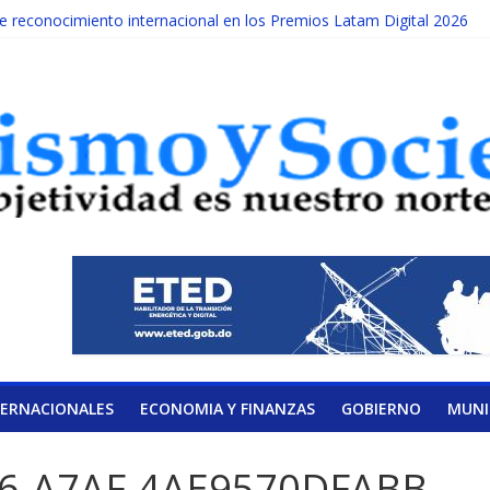
reconocimiento internacional en los Premios Latam Digital 2026
ada año es Día Nacional de la lucha contra el cáncer infantil
LATERAL DE LA COALICIÓN
ad Albizu apoyarán rehabilitación de reclusos
alendario de Consulta Nacional por la Educación
TERNACIONALES
ECONOMIA Y FINANZAS
GOBIERNO
MUNI
76-A7AF-4AE9570DFABB