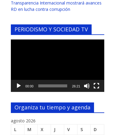
Transparencia Internacional mostrará avances
RD en lucha contra corrupción
PERIODISMO Y SOCIEDAD TV
Reproductor
de
vídeo
00:00
26:21
Organiza tu tiempo y agenda
agosto 2026
L
M
X
J
V
S
D