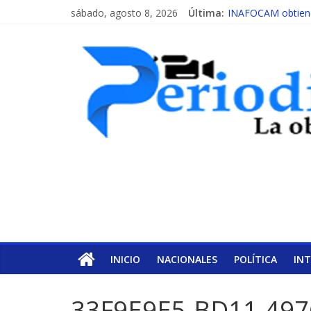
sábado, agosto 8, 2026
Última:
INAFOCAM obtiene 
15 de febrero de c
EL ENFOQUE UNI
MESCyT y Universid
MESCyT presenta c
INICIO
NACIONALES
POLÍTICA
IN
33F9E9E5-BD11-49