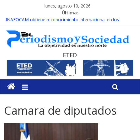
lunes, agosto 10, 2026
Última:
INAFOCAM obtiene reconocimiento internacional en los
Premios Latam Digital 2026
15 de febrero de cada año es Día Nacional de la lucha contra el
cáncer infantil
EL ENFOQUE UNILATERAL DE LA COALICIÓN
MESCyT y Universidad Albizu apoyarán rehabilitación de
ETED
reclusos
MESCyT presenta calendario de Consulta Nacional por la
Educación
Camara de diputados