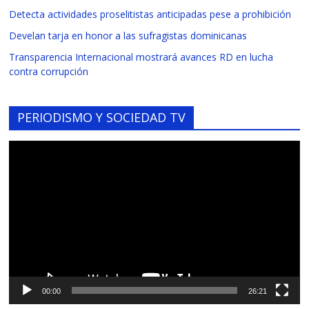
Detecta actividades proselitistas anticipadas pese a prohibición
Develan tarja en honor a las sufragistas dominicanas
Transparencia Internacional mostrará avances RD en lucha
contra corrupción
PERIODISMO Y SOCIEDAD TV
Reproductor
de
vídeo
00:00
26:21