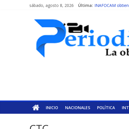
sábado, agosto 8, 2026
Última:
INAFOCAM obtiene 
15 de febrero de c
EL ENFOQUE UNI
MESCyT y Universid
MESCyT presenta c
INICIO
NACIONALES
POLÍTICA
IN
CTC