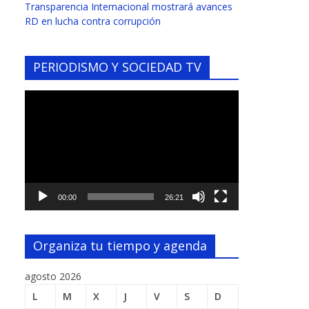
Transparencia Internacional mostrará avances
RD en lucha contra corrupción
PERIODISMO Y SOCIEDAD TV
Reproductor
de
vídeo
00:00
26:21
Organiza tu tiempo y agenda
agosto 2026
L
M
X
J
V
S
D