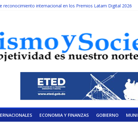
reconocimiento internacional en los Premios Latam Digital 2026
ada año es Día Nacional de la lucha contra el cáncer infantil
LATERAL DE LA COALICIÓN
ad Albizu apoyarán rehabilitación de reclusos
alendario de Consulta Nacional por la Educación
TERNACIONALES
ECONOMIA Y FINANZAS
GOBIERNO
MUNI