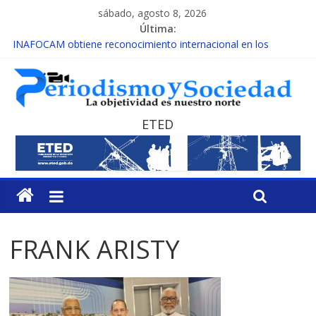
sábado, agosto 8, 2026
Última:
INAFOCAM obtiene reconocimiento internacional en los
Premios Latam Digital 2026
15 de febrero de cada año es Día Nacional de la lucha contra el
cáncer infantil
EL ENFOQUE UNILATERAL DE LA COALICIÓN
MESCyT y Universidad Albizu apoyarán rehabilitación de
ETED
reclusos
MESCyT presenta calendario de Consulta Nacional por la
Educación
FRANK ARISTY