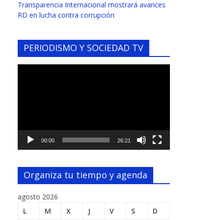
Transparencia Internacional mostrará avances
RD en lucha contra corrupción
PERIODISMO Y SOCIEDAD TV
Reproductor
de
vídeo
00:00
26:21
Organiza tu tiempo y agenda
agosto 2026
L
M
X
J
V
S
D