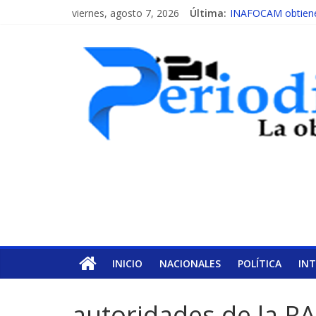
viernes, agosto 7, 2026
Última:
INAFOCAM obtiene 
15 de febrero de ca
EL ENFOQUE UNIL
MESCyT y Universid
MESCyT presenta c
INICIO
NACIONALES
POLÍTICA
IN
autoridades de la 