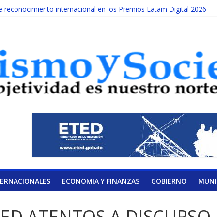
reconocimiento internacional en los Premios Latam Digital 2026
da año es Día Nacional de la lucha contra el cáncer infantil
ATERAL DE LA COALICIÓN
ad Albizu apoyarán rehabilitación de reclusos
alendario de Consulta Nacional por la Educación
TERNACIONALES
ECONOMIA Y FINANZAS
GOBIERNO
MUNI
RAED ATENTOS A DISCURSO