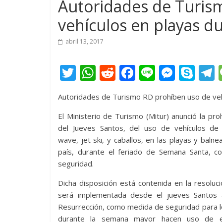
Autoridades de Turis
vehículos en playas d
abril 13, 2017
T
W
R
F
Li
M
S
w
h
e
ac
n
e
k
e
Autoridades de Turismo RD prohíben uso de veh
itt
at
d
e
e
ss
y
er
s
di
b
e
p
El Ministerio de Turismo (Mitur) anunció la prohi
del Jueves Santos, del uso de vehículos de 
A
t
o
n
e
wave, jet ski, y caballos, en las playas y balne
p
o
g
país, durante el feriado de Semana Santa, 
p
k
er
seguridad.
Dicha disposición está contenida en la resoluc
será implementada desde el jueves Santos
Resurrección, como medida de seguridad para l
durante la semana mayor hacen uso de e