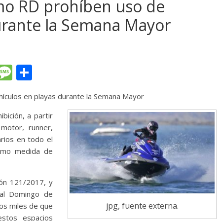
mo RD prohíben uso de
urante la Semana Mayor
T
M
C
l
e
o
ículos en playas durante la Semana Mayor
e
ss
m
gr
a
p
bición, a partir
motor, runner,
a
g
ar
arios en todo el
m
e
ti
como medida de
r
ión 121/2017, y
 al Domingo de
jpg, fuente externa.
os miles de que
stos espacios