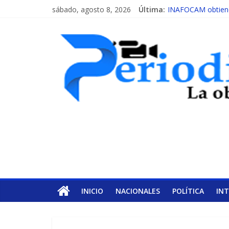
sábado, agosto 8, 2026
Última:
INAFOCAM obtiene 
15 de febrero de c
EL ENFOQUE UNI
MESCyT y Universid
MESCyT presenta c
INICIO
NACIONALES
POLÍTICA
IN