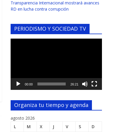
Transparencia Internacional mostrará avances
RD en lucha contra corrupción
PERIODISMO Y SOCIEDAD TV
Reproductor
de
vídeo
00:00
26:21
Organiza tu tiempo y agenda
agosto 2026
L
M
X
J
V
S
D