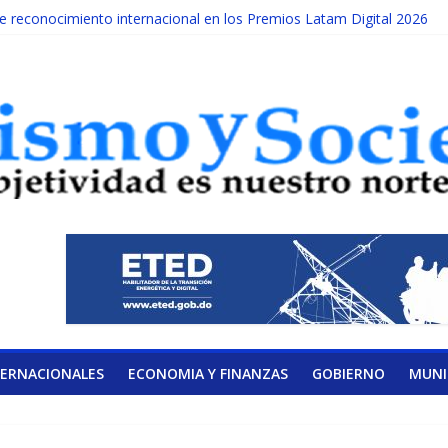
reconocimiento internacional en los Premios Latam Digital 2026
ada año es Día Nacional de la lucha contra el cáncer infantil
LATERAL DE LA COALICIÓN
ad Albizu apoyarán rehabilitación de reclusos
alendario de Consulta Nacional por la Educación
TERNACIONALES
ECONOMIA Y FINANZAS
GOBIERNO
MUNI