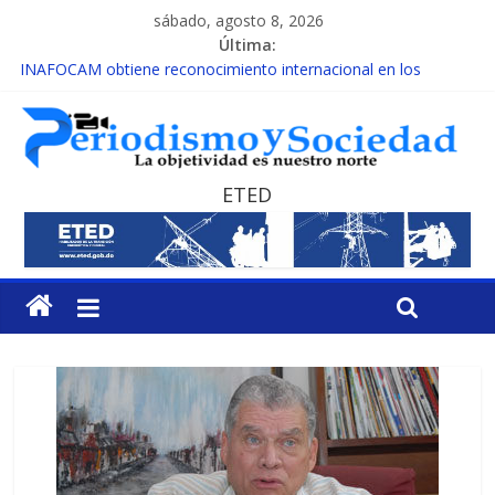
sábado, agosto 8, 2026
Última:
INAFOCAM obtiene reconocimiento internacional en los
Premios Latam Digital 2026
15 de febrero de cada año es Día Nacional de la lucha contra el
cáncer infantil
EL ENFOQUE UNILATERAL DE LA COALICIÓN
MESCyT y Universidad Albizu apoyarán rehabilitación de
ETED
reclusos
MESCyT presenta calendario de Consulta Nacional por la
Educación