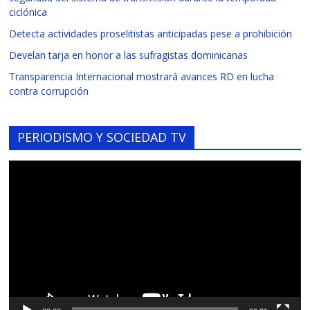
ciclónica
Detecta actividades proselitistas anticipadas pese a prohibición
Develan tarja en honor a las sufragistas dominicanas
Transparencia Internacional mostrará avances RD en lucha
contra corrupción
PERIODISMO Y SOCIEDAD TV
Reproductor
de
vídeo