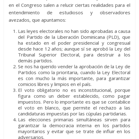
p
en el Congreso salen a relucir ciertas realidades para el
p
o
g
m
e
ar
entendimiento de estudiosos y observadores
p
k
er
ti
avezados, que apuntamos:
r
Las leyes electorales no han sido aprobadas a causa
del Partido de la Liberación Dominicana (PLD), que
ha estado en el poder presidencial y congresual
desde hace 12 años; aunque sí se aprobó la Ley del
Tribunal Superior Electoral, para destruir a los
demás partidos.
Se nos ha querido vender la aprobación de la Ley de
Partidos como la prioritaria, cuando la Ley Electoral
es con mucho la más importante, para garantizar
comicios libres y limpios en el país.
El voto obligatorio no es inconstitucional, porque
figura como un deber establecido, como pagar
impuestos. Pero lo importante es que se contabilice
el voto en blanco, que permite el rechazo a las
candidaturas impuestas por las cúpulas partidarias.
Las elecciones primarias simultáneas sirven para
garantizar la democracia interna en los partidos
mayoritarios y evitar que se trate de influir en los
adversarios.