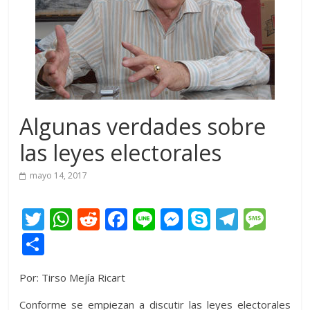
Algunas verdades sobre
las leyes electorales
mayo 14, 2017
T
W
R
F
Li
M
S
T
M
w
h
e
ac
n
e
k
el
e
C
itt
at
d
e
e
ss
y
e
ss
o
Por: Tirso Mejía Ricart
er
s
di
b
e
p
gr
a
m
A
t
o
n
e
a
g
Conforme se empiezan a discutir las leyes electorales