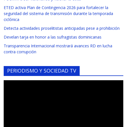
ETED activa Plan de Contingencia 2026 para fortalecer la
seguridad del sistema de transmisión durante la temporada
ciclónica
Detecta actividades proselitistas anticipadas pese a prohibición
Develan tarja en honor a las sufragistas dominicanas
Transparencia Internacional mostrará avances RD en lucha
contra corrupción
PERIODISMO Y SOCIEDAD TV
Reproductor
de
vídeo