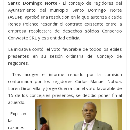
Santo Domingo Norte.-
er
s
di
b
El concejo de regidores del
e
p
gr
a
m
Ayuntamiento del municipio Santo Domingo Norte
A
t
o
n
e
a
g
p
(ASDN), aprobó una resolución en la que autoriza alcalde
p
o
g
m
e
ar
Renes Polanco rescindir el contrato existente entre la
empresa recolectara de desechos sólidos Consorcio
p
k
er
ti
Conwaste SRL y esa entidad edilicia.
r
La iniciativa contó el voto favorable de todos los ediles
presentes en su sesión ordinaria del Concejo de
regidores.
Tras acoger el informe rendido por la comisión
conformada por los regidores Carlos Manuel Noboa,
Loren Girón Villa y Jorge Guerra con el voto favorable de
15 de los concejales presente
s, se decidió poner fin al
acuerdo.
Explican
las
razones