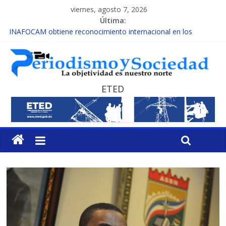
viernes, agosto 7, 2026
Última:
INAFOCAM obtiene reconocimiento internacional en los
Premios Latam Digital 2026
15 de febrero de cada año es Día Nacional de la lucha contra el
cáncer infantil
EL ENFOQUE UNILATERAL DE LA COALICIÓN
MESCyT y Universidad Albizu apoyarán rehabilitación de
ETED
reclusos
MESCyT presenta calendario de Consulta Nacional por la
Educación