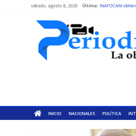
sábado, agosto 8, 2026
Última:
INAFOCAM obtiene 
15 de febrero de c
EL ENFOQUE UNI
MESCyT y Universid
MESCyT presenta c
INICIO
NACIONALES
POLÍTICA
IN