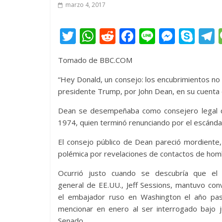
marzo 4, 2017
T
W
R
F
Li
M
S
w
h
e
ac
n
e
k
e
Tomado de BBC.COM
itt
at
d
e
e
ss
y
er
s
di
b
e
p
“Hey Donald, un consejo: los encubrimientos no
presidente Trump, por John Dean, en su cuenta 
A
t
o
n
e
p
o
g
Dean se desempeñaba como consejero legal de
1974, quien terminó renunciando por el escánda
p
k
er
El consejo público de Dean pareció mordient
polémica por revelaciones de contactos de 
Ocurrió justo cuando se descubría que el f
general de EE.UU., Jeff Sessions, mantuvo con
el embajador ruso en Washington el año pas
mencionar en enero al ser interrogado bajo 
Senado.