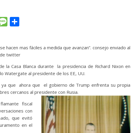
T
M
C
l
e
o
e
ss
m
gr
a
p
 se hacen mas fáciles a medida que avanzan”. consejo enviado al
de twitter
a
g
ar
m
e
ti
 la Casa Blanca durante la presidencia de Richard Nixon en
lo Watergate al presidente de los EE, UU.
r
e, ya que ahora que el gobierno de Trump enfrenta su propia
hombres cercanos al presidente con Rusia.
lamante fiscal
versaciones con
ado, que evitó
juramento en el