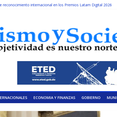
reconocimiento internacional en los Premios Latam Digital 2026
ada año es Día Nacional de la lucha contra el cáncer infantil
LATERAL DE LA COALICIÓN
ad Albizu apoyarán rehabilitación de reclusos
alendario de Consulta Nacional por la Educación
TERNACIONALES
ECONOMIA Y FINANZAS
GOBIERNO
MUNI