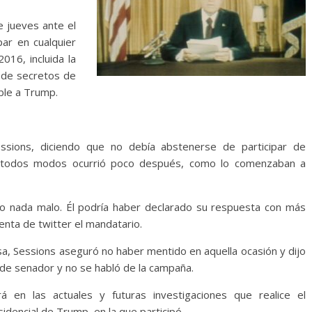
e jueves ante el
ar en cualquier
016, incluida la
 de secretos de
able a Trump.
sions, diciendo que no debía abstenerse de participar de
e todos modos ocurrió poco después, como lo comenzaban a
zo nada malo. Él podría haber declarado su respuesta con más
enta de twitter el mandatario.
sa, Sessions aseguró no haber mentido en aquella ocasión y dijo
 de senador y no se habló de la campaña.
rá en las actuales y futuras investigaciones que realice el
dencial de Trump, en la que participó.