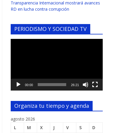
Transparencia Internacional mostrará avances
RD en lucha contra corrupción
PERIODISMO Y SOCIEDAD TV
Reproductor
de
vídeo
00:00
26:21
Organiza tu tiempo y agenda
agosto 2026
L
M
X
J
V
S
D