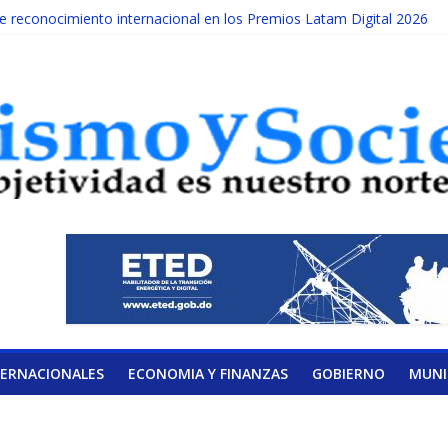
reconocimiento internacional en los Premios Latam Digital 2026
ada año es Día Nacional de la lucha contra el cáncer infantil
LATERAL DE LA COALICIÓN
ad Albizu apoyarán rehabilitación de reclusos
alendario de Consulta Nacional por la Educación
TERNACIONALES
ECONOMIA Y FINANZAS
GOBIERNO
MUNI