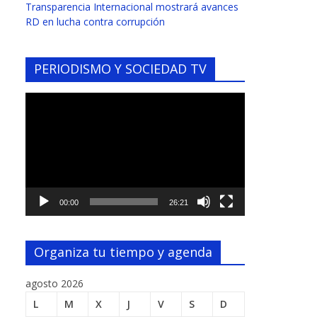
Transparencia Internacional mostrará avances
RD en lucha contra corrupción
PERIODISMO Y SOCIEDAD TV
Reproductor
de
vídeo
00:00
26:21
Organiza tu tiempo y agenda
agosto 2026
L
M
X
J
V
S
D