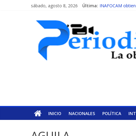
sábado, agosto 8, 2026
Última:
INAFOCAM obtiene 
15 de febrero de c
EL ENFOQUE UNI
MESCyT y Universid
MESCyT presenta c
INICIO
NACIONALES
POLÍTICA
IN
AGUILA