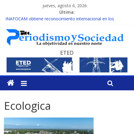
jueves, agosto 6, 2026
Última:
INAFOCAM obtiene reconocimiento internacional en los
Premios Latam Digital 2026
15 de febrero de cada año es Día Nacional de la lucha contra el
cáncer infantil
EL ENFOQUE UNILATERAL DE LA COALICIÓN
MESCyT y Universidad Albizu apoyarán rehabilitación de
ETED
reclusos
MESCyT presenta calendario de Consulta Nacional por la
Educación
Ecologica