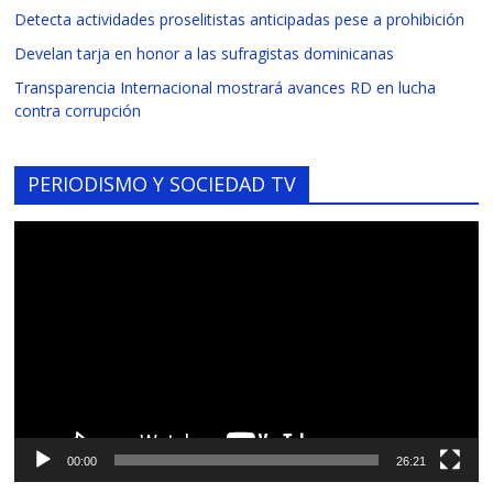
Detecta actividades proselitistas anticipadas pese a prohibición
Develan tarja en honor a las sufragistas dominicanas
Transparencia Internacional mostrará avances RD en lucha
contra corrupción
PERIODISMO Y SOCIEDAD TV
Reproductor
de
vídeo
00:00
26:21