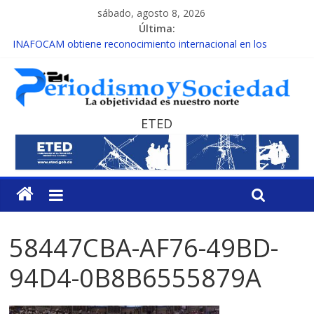
sábado, agosto 8, 2026
Última:
INAFOCAM obtiene reconocimiento internacional en los
Premios Latam Digital 2026
15 de febrero de cada año es Día Nacional de la lucha contra el
cáncer infantil
EL ENFOQUE UNILATERAL DE LA COALICIÓN
MESCyT y Universidad Albizu apoyarán rehabilitación de
ETED
reclusos
MESCyT presenta calendario de Consulta Nacional por la
Educación
58447CBA-AF76-49BD-
94D4-0B8B6555879A