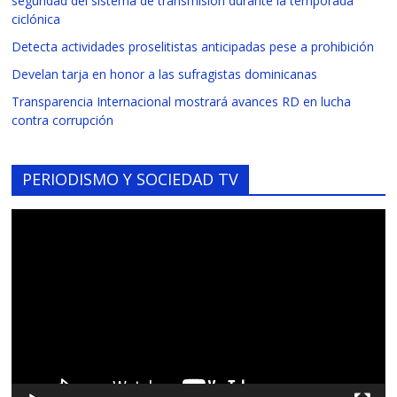
seguridad del sistema de transmisión durante la temporada
ciclónica
Detecta actividades proselitistas anticipadas pese a prohibición
Develan tarja en honor a las sufragistas dominicanas
Transparencia Internacional mostrará avances RD en lucha
contra corrupción
PERIODISMO Y SOCIEDAD TV
Reproductor
de
vídeo