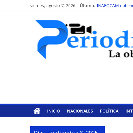
viernes, agosto 7, 2026
Última:
INAFOCAM obtiene 
15 de febrero de ca
EL ENFOQUE UNIL
MESCyT y Universid
MESCyT presenta c
INICIO
NACIONALES
POLÍTICA
IN
Día:
septiembre 8, 2025