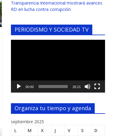
Transparencia Internacional mostrará avances
RD en lucha contra corrupción
PERIODISMO Y SOCIEDAD TV
Reproductor
de
vídeo
00:00
26:21
Organiza tu tiempo y agenda
septiembre 2025
L
M
X
J
V
S
D