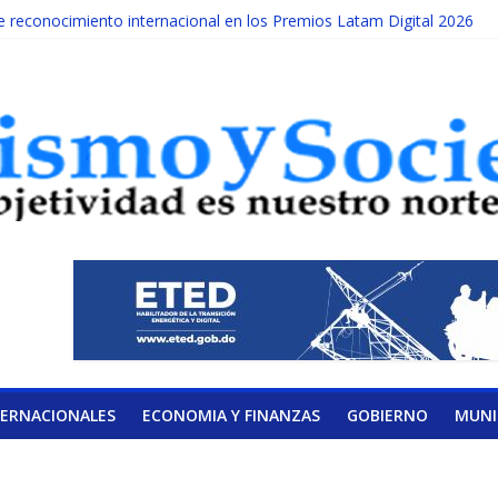
reconocimiento internacional en los Premios Latam Digital 2026
da año es Día Nacional de la lucha contra el cáncer infantil
ATERAL DE LA COALICIÓN
ad Albizu apoyarán rehabilitación de reclusos
alendario de Consulta Nacional por la Educación
TERNACIONALES
ECONOMIA Y FINANZAS
GOBIERNO
MUNI