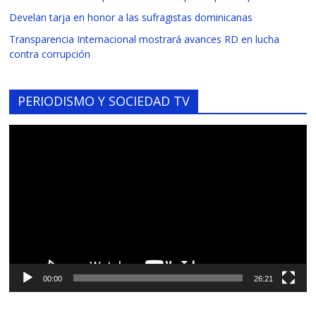
Develan tarja en honor a las sufragistas dominicanas
Transparencia Internacional mostrará avances RD en lucha
contra corrupción
PERIODISMO Y SOCIEDAD TV
Reproductor
de
vídeo
00:00
26:21