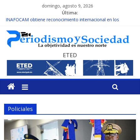
domingo, agosto 9, 2026
Última:
INAFOCAM obtiene reconocimiento internacional en los
Premios Latam Digital 2026
15 de febrero de cada año es Día Nacional de la lucha contra el
cáncer infantil
EL ENFOQUE UNILATERAL DE LA COALICIÓN
MESCyT y Universidad Albizu apoyarán rehabilitación de
ETED
reclusos
MESCyT presenta calendario de Consulta Nacional por la
Educación
Policiales