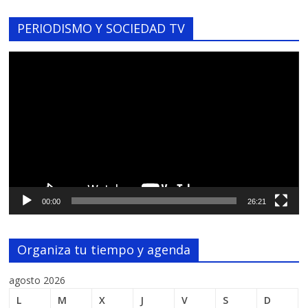
PERIODISMO Y SOCIEDAD TV
Reproductor
de
vídeo
00:00
26:21
Organiza tu tiempo y agenda
agosto 2026
L
M
X
J
V
S
D