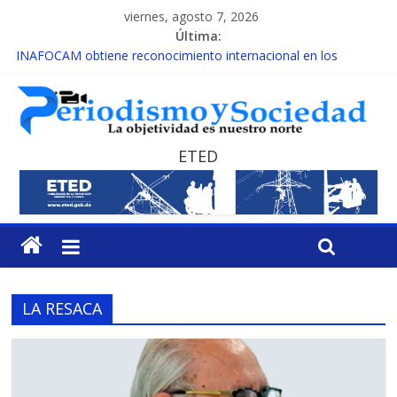
viernes, agosto 7, 2026
Última:
INAFOCAM obtiene reconocimiento internacional en los
Premios Latam Digital 2026
15 de febrero de cada año es Día Nacional de la lucha contra el
cáncer infantil
EL ENFOQUE UNILATERAL DE LA COALICIÓN
MESCyT y Universidad Albizu apoyarán rehabilitación de
ETED
reclusos
MESCyT presenta calendario de Consulta Nacional por la
Educación
LA RESACA