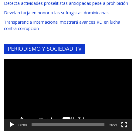
Detecta actividades proselitistas anticipadas pese a prohibición
Develan tarja en honor a las sufragistas dominicanas
Transparencia Internacional mostrará avances RD en lucha
contra corrupción
PERIODISMO Y SOCIEDAD TV
Reproductor
de
vídeo
00:00
26:21