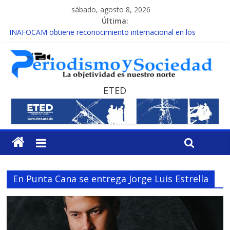
sábado, agosto 8, 2026
Última:
INAFOCAM obtiene reconocimiento internacional en los
Premios Latam Digital 2026
15 de febrero de cada año es Día Nacional de la lucha contra el
cáncer infantil
EL ENFOQUE UNILATERAL DE LA COALICIÓN
MESCyT y Universidad Albizu apoyarán rehabilitación de
ETED
reclusos
MESCyT presenta calendario de Consulta Nacional por la
Educación
En Punta Cana se entrega Jorge Luis Estrella