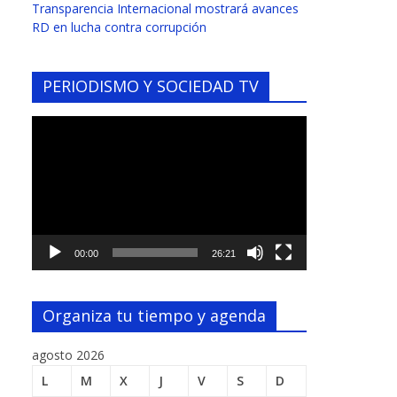
Transparencia Internacional mostrará avances
RD en lucha contra corrupción
PERIODISMO Y SOCIEDAD TV
Reproductor
de
vídeo
00:00
26:21
Organiza tu tiempo y agenda
agosto 2026
L
M
X
J
V
S
D