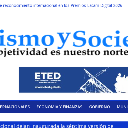
reconocimiento internacional en los Premios Latam Digital 2026
ada año es Día Nacional de la lucha contra el cáncer infantil
LATERAL DE LA COALICIÓN
ad Albizu apoyarán rehabilitación de reclusos
alendario de Consulta Nacional por la Educación
TERNACIONALES
ECONOMIA Y FINANZAS
GOBIERNO
MUNI
Nacional dejan inaugurada la séptima versión de