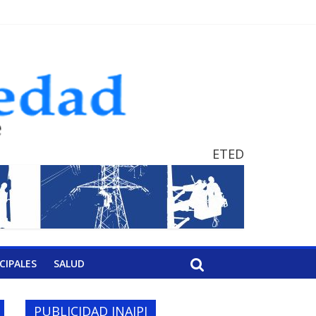
ETED
CIPALES
SALUD
PUBLICIDAD INAIPI