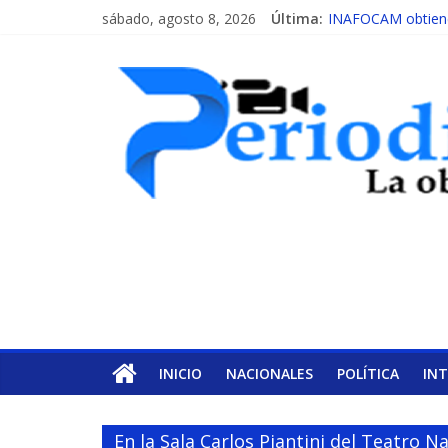
sábado, agosto 8, 2026
Última:
INAFOCAM obtiene 
15 de febrero de c
EL ENFOQUE UNI
MESCyT y Universid
MESCyT presenta c
INICIO
NACIONALES
POLÍTICA
IN
En la Sala Carlos Piantini del Teatro 