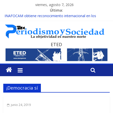
viernes, agosto 7, 2026
Última:
INAFOCAM obtiene reconocimiento internacional en los
Premios Latam Digital 2026
15 de febrero de cada año es Día Nacional de la lucha contra el
cáncer infantil
EL ENFOQUE UNILATERAL DE LA COALICIÓN
MESCyT y Universidad Albizu apoyarán rehabilitación de
ETED
reclusos
MESCyT presenta calendario de Consulta Nacional por la
Educación
¡Democracia sí
junio 24, 2019