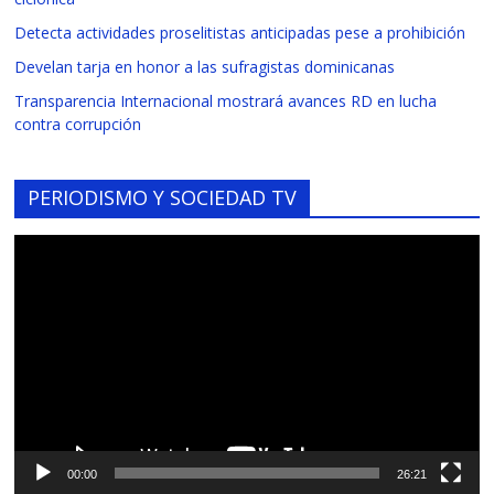
Detecta actividades proselitistas anticipadas pese a prohibición
Develan tarja en honor a las sufragistas dominicanas
Transparencia Internacional mostrará avances RD en lucha
contra corrupción
PERIODISMO Y SOCIEDAD TV
Reproductor
de
vídeo
00:00
26:21