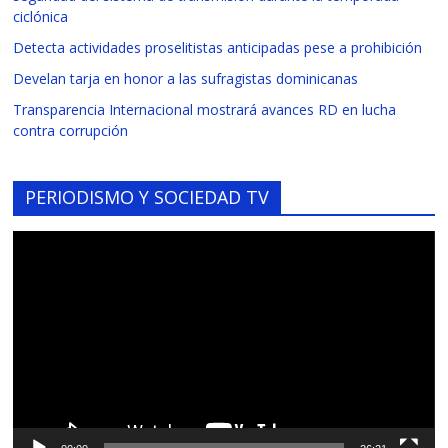
ciclónica
Detecta actividades proselitistas anticipadas pese a prohibición
Develan tarja en honor a las sufragistas dominicanas
Transparencia Internacional mostrará avances RD en lucha
contra corrupción
PERIODISMO Y SOCIEDAD TV
Reproductor
de
vídeo