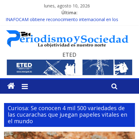
lunes, agosto 10, 2026
Última:
INAFOCAM obtiene reconocimiento internacional en los
Premios Latam Digital 2026
15 de febrero de cada año es Día Nacional de la lucha contra el
cáncer infantil
EL ENFOQUE UNILATERAL DE LA COALICIÓN
MESCyT y Universidad Albizu apoyarán rehabilitación de
ETED
reclusos
MESCyT presenta calendario de Consulta Nacional por la
Educación
Curiosa: Se conocen 4 mil 500 variedades de
las cucarachas que juegan papeles vitales en
el mundo