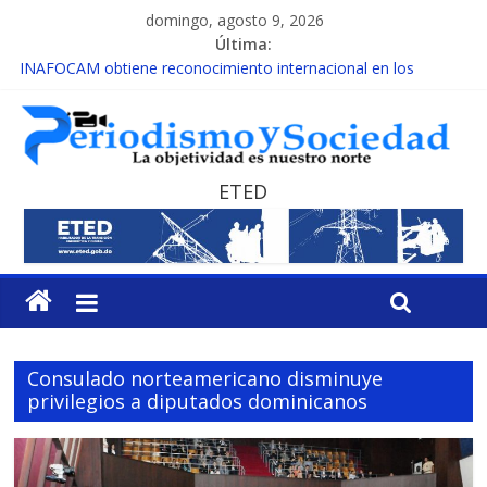
domingo, agosto 9, 2026
Última:
INAFOCAM obtiene reconocimiento internacional en los
Premios Latam Digital 2026
15 de febrero de cada año es Día Nacional de la lucha contra el
cáncer infantil
EL ENFOQUE UNILATERAL DE LA COALICIÓN
MESCyT y Universidad Albizu apoyarán rehabilitación de
ETED
reclusos
MESCyT presenta calendario de Consulta Nacional por la
Educación
Consulado norteamericano disminuye
privilegios a diputados dominicanos