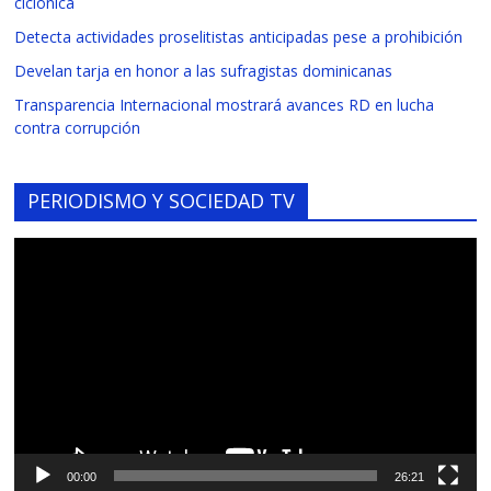
ciclónica
Detecta actividades proselitistas anticipadas pese a prohibición
Develan tarja en honor a las sufragistas dominicanas
Transparencia Internacional mostrará avances RD en lucha
contra corrupción
PERIODISMO Y SOCIEDAD TV
Reproductor
de
vídeo
00:00
26:21