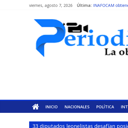
viernes, agosto 7, 2026
Última:
INAFOCAM obtiene 
15 de febrero de ca
EL ENFOQUE UNIL
MESCyT y Universid
MESCyT presenta c
INICIO
NACIONALES
POLÍTICA
IN
33 diputados leonelistas desafían posi