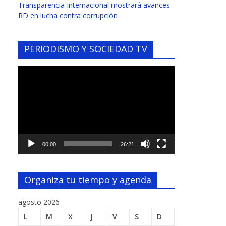
Transparencia Internacional mostrará avances
RD en lucha contra corrupción
PERIODISMO Y SOCIEDAD TV
Reproductor
de
vídeo
00:00
26:21
Organiza tu tiempo y agenda
agosto 2026
L
M
X
J
V
S
D