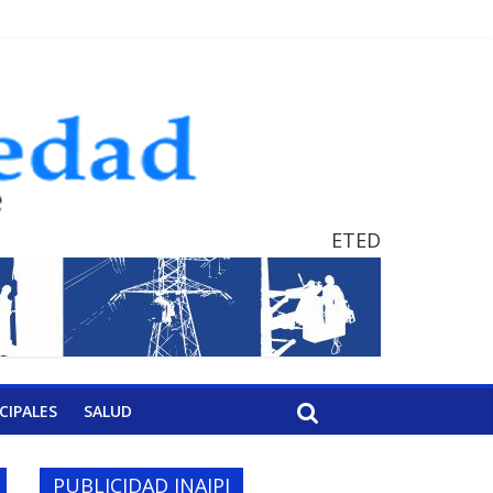
ETED
CIPALES
SALUD
PUBLICIDAD INAIPI