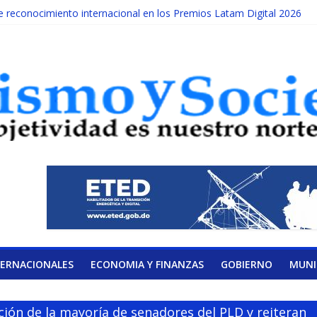
reconocimiento internacional en los Premios Latam Digital 2026
da año es Día Nacional de la lucha contra el cáncer infantil
ATERAL DE LA COALICIÓN
ad Albizu apoyarán rehabilitación de reclusos
alendario de Consulta Nacional por la Educación
TERNACIONALES
ECONOMIA Y FINANZAS
GOBIERNO
MUNI
ción de la mayoría de senadores del PLD y reiteran