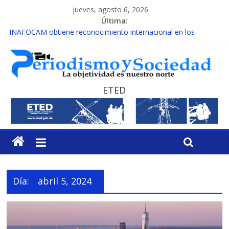
jueves, agosto 6, 2026
Última:
INAFOCAM obtiene reconocimiento internacional en los
Premios Latam Digital 2026
15 de febrero de cada año es Día Nacional de la lucha contra el
cáncer infantil
EL ENFOQUE UNILATERAL DE LA COALICIÓN
MESCyT y Universidad Albizu apoyarán rehabilitación de
ETED
reclusos
MESCyT presenta calendario de Consulta Nacional por la
Educación
Día:
abril 5, 2024