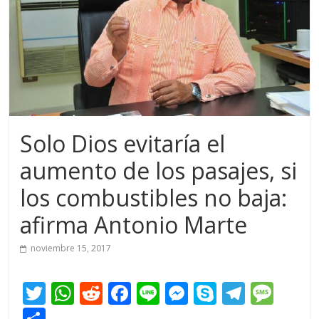
Solo Dios evitaría el
aumento de los pasajes, si
los combustibles no baja:
afirma Antonio Marte
noviembre 15, 2017
T
W
R
F
Li
M
S
T
M
w
h
e
ac
n
e
k
el
e
C