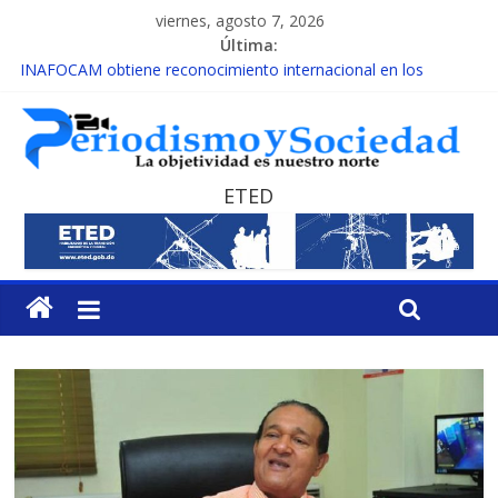
viernes, agosto 7, 2026
Última:
INAFOCAM obtiene reconocimiento internacional en los
Premios Latam Digital 2026
15 de febrero de cada año es Día Nacional de la lucha contra el
cáncer infantil
EL ENFOQUE UNILATERAL DE LA COALICIÓN
MESCyT y Universidad Albizu apoyarán rehabilitación de
ETED
reclusos
MESCyT presenta calendario de Consulta Nacional por la
Educación