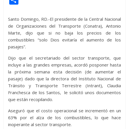
itt
at
d
e
e
ss
y
e
ss
o
er
s
di
b
e
p
gr
a
m
Santo Domingo, RD.-El presidente de la Central Nacional
A
t
o
n
e
a
g
p
de Organizaciones del Transporte (Conatra), Antonio
p
o
g
m
e
Marte, dijo que si no baja los precios de los
ar
combustibles “solo Dios evitaría el aumento de los
p
k
er
ti
pasajes”.
r
Dijo que el secretariado del sector transporte, que
incluye a las grandes empresas, acordó posponer hasta
la próxima semana esta decisión (de aumentar el
pasaje) dado que la directora del Instituto Nacional de
Tránsito y Transporte Terrestre (Intrant), Claudia
Franchesca de los Santos, le solicitó unos documentos
que están recopilando.
Aseguró que el costo operacional se incrementó en un
63% por el alza de los combustibles, lo que hace
inoperante al sector transporte.