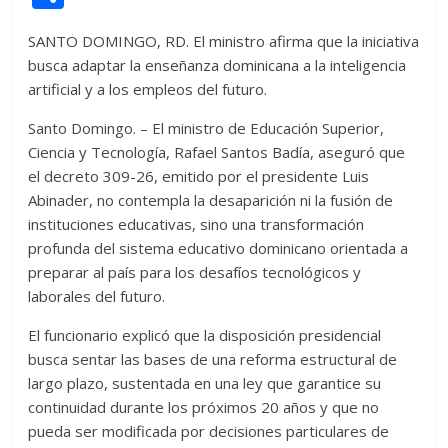
itt
at
d
e
e
ss
y
e
ss
o
SANTO DOMINGO, RD. El ministro afirma que la iniciativa
er
s
di
b
e
p
gr
a
m
busca adaptar la enseñanza dominicana a la inteligencia
A
t
o
n
e
a
g
p
artificial y a los empleos del futuro.
p
o
g
m
e
ar
Santo Domingo. – El ministro de Educación Superior,
p
k
er
ti
Ciencia y Tecnología, Rafael Santos Badía, aseguró que
r
el decreto 309-26, emitido por el presidente Luis
Abinader, no contempla la desaparición ni la fusión de
instituciones educativas, sino una transformación
profunda del sistema educativo dominicano orientada a
preparar al país para los desafíos tecnológicos y
laborales del futuro.
El funcionario explicó que la disposición presidencial
busca sentar las bases de una reforma estructural de
largo plazo, sustentada en una ley que garantice su
continuidad durante los próximos 20 años y que no
pueda ser modificada por decisiones particulares de