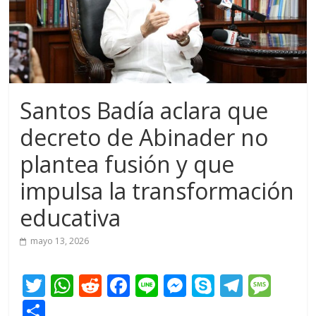
Santos Badía aclara que
decreto de Abinader no
plantea fusión y que
impulsa la transformación
educativa
mayo 13, 2026
T
W
R
F
Li
M
S
T
M
w
h
e
ac
n
e
k
el
e
C