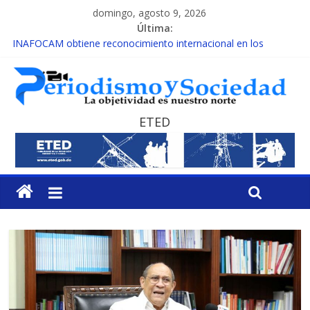
domingo, agosto 9, 2026
Última:
INAFOCAM obtiene reconocimiento internacional en los
Premios Latam Digital 2026
15 de febrero de cada año es Día Nacional de la lucha contra el
cáncer infantil
EL ENFOQUE UNILATERAL DE LA COALICIÓN
MESCyT y Universidad Albizu apoyarán rehabilitación de
ETED
reclusos
MESCyT presenta calendario de Consulta Nacional por la
Educación