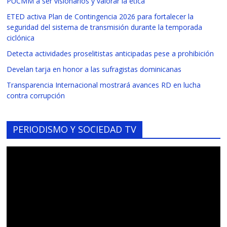
PUCMM a ser visionarios y valorar la ética
ETED activa Plan de Contingencia 2026 para fortalecer la
seguridad del sistema de transmisión durante la temporada
ciclónica
Detecta actividades proselitistas anticipadas pese a prohibición
Develan tarja en honor a las sufragistas dominicanas
Transparencia Internacional mostrará avances RD en lucha
contra corrupción
PERIODISMO Y SOCIEDAD TV
Reproductor
de
vídeo