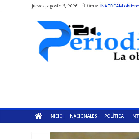
jueves, agosto 6, 2026
Última:
INAFOCAM obtiene r
15 de febrero de ca
EL ENFOQUE UNIL
MESCyT y Universid
MESCyT presenta ca
INICIO
NACIONALES
POLÍTICA
IN