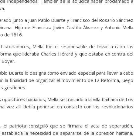
ra de Independencia. También se le adjudica haber proclamado a
va.
iderado junto a Juan Pablo Duarte y Francisco del Rosario Sánchez
cana. Hijo de Francisca Javier Castillo Álvarez y Antonio Mella
ro de 1816.
historiadores, Mella fue el responsable de llevar a cabo las
forma que lideraba Charles Hérard y que estaba en contra del
e Boyer.
ablo Duarte lo designa como enviado especial para llevar a cabo
on la finalidad de organizar el movimiento de La Reforma, luego
s gestiones.
opositores haitianos, Mella se trasladó a la villa haitiana de Los
una vez allí debía ponerse en contacto con los revolucionarios
a, el patriota consiguió que se firmara el acta de separación,
 establecía la necesidad de separarse de la opresión haitiana,