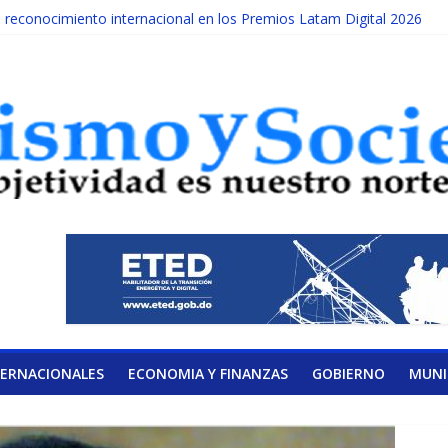
econocimiento internacional en los Premios Latam Digital 2026
da año es Día Nacional de la lucha contra el cáncer infantil
ATERAL DE LA COALICIÓN
ad Albizu apoyarán rehabilitación de reclusos
lendario de Consulta Nacional por la Educación
TERNACIONALES
ECONOMIA Y FINANZAS
GOBIERNO
MUNI