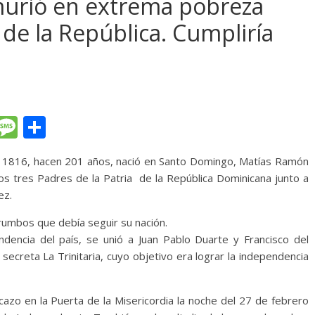
urió en extrema pobreza
de la República. Cumpliría
T
M
C
l
e
o
 1816, hacen 201 años, nació en Santo Domingo, Matías Ramón
e
ss
m
os tres Padres de la Patria de la República Dominicana junto a
gr
a
p
ez.
a
g
ar
rumbos que debía seguir su nación.
m
e
ti
endencia del país, se unió a Juan Pablo Duarte y Francisco del
r
secreta La Trinitaria, cuyo objetivo era lograr la independencia
cazo en la Puerta de la Misericordia la noche del 27 de febrero