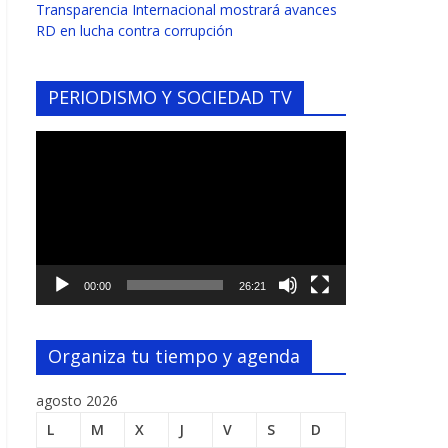
Transparencia Internacional mostrará avances
RD en lucha contra corrupción
PERIODISMO Y SOCIEDAD TV
Reproductor
de
vídeo
00:00
26:21
Organiza tu tiempo y agenda
agosto 2026
L
M
X
J
V
S
D