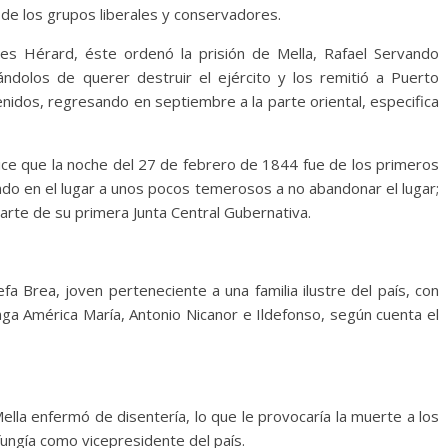
l de los grupos liberales y conservadores.
les Hérard, éste ordenó la prisión de Mella, Rafael Servando
ndolos de querer destruir el ejército y los remitió a Puerto
idos, regresando en septiembre a la parte oriental, especifica
dice que la noche del 27 de febrero de 1844 fue de los primeros
ando en el lugar a unos pocos temerosos a no abandonar el lugar;
arte de su primera Junta Central Gubernativa.
a Brea, joven perteneciente a una familia ilustre del país, con
ga América María, Antonio Nicanor e Ildefonso, según cuenta el
Mella enfermó de disentería, lo que le provocaría la muerte a los
fungía como vicepresidente del país.