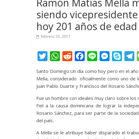
Ramón Matías Mella m
siendo vicepresidente 
hoy 201 años de edad
febrero 25, 2017
T
W
R
F
Li
M
S
w
h
e
ac
n
e
k
e
Santo Domingo.Un día como hoy pero en el año
itt
at
d
e
e
ss
y
Mella, considerado oficialmente como uno de l
er
s
di
b
e
p
Juan Pablo Duarte y Francisco del Rosario Sánch
A
t
o
n
e
Fue un hombre con ideales muy claro sobre los 
p
o
g
Fiel a la causa dominicana de lograr la indep
p
k
er
Rosario Sánchez, para ser parte de la sociedad 
del país.
A Mella se le atribuye haber disparado el trabu