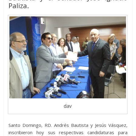
ar
Paliza.
p
k
er
ti
r
dav
Santo Domingo, RD. Andrés Bautista y Jesús Vásquez,
inscribieron hoy sus respectivas candidaturas para