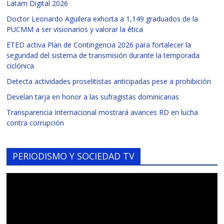
Latam Digital 2026
Doctor Leonardo Aguilera exhorta a 1,149 graduados de la
PUCMM a ser visionarios y valorar la ética
ETED activa Plan de Contingencia 2026 para fortalecer la
seguridad del sistema de transmisión durante la temporada
ciclónica
Detecta actividades proselitistas anticipadas pese a prohibición
Develan tarja en honor a las sufragistas dominicanas
Transparencia Internacional mostrará avances RD en lucha
contra corrupción
PERIODISMO Y SOCIEDAD TV
Reproductor
de
vídeo