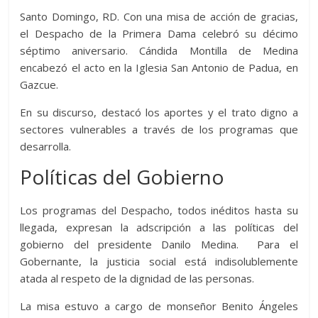
er
s
di
b
e
p
gr
a
m
Santo Domingo, RD. Con una misa de acción de gracias,
A
t
o
n
e
a
g
p
el Despacho de la Primera Dama celebró su décimo
p
o
g
m
e
séptimo aniversario. Cándida Montilla de Medina
ar
encabezó el acto en la Iglesia San Antonio de Padua, en
p
k
er
ti
Gazcue.
r
En su discurso, destacó los aportes y el trato digno a
sectores vulnerables a través de los programas que
desarrolla.
Políticas del Gobierno
Los programas del Despacho, todos inéditos hasta su
llegada, expresan la adscripción a las políticas del
gobierno del presidente Danilo Medina. Para el
Gobernante, la justicia social está indisolublemente
atada al respeto de la dignidad de las personas.
La misa estuvo a cargo de monseñor Benito Ángeles