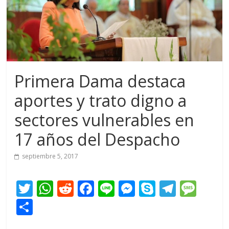
Primera Dama destaca
aportes y trato digno a
sectores vulnerables en
17 años del Despacho
septiembre 5, 2017
T
W
R
F
Li
M
S
T
M
w
h
e
ac
n
e
k
el
e
C
itt
at
d
e
e
ss
y
e
ss
o