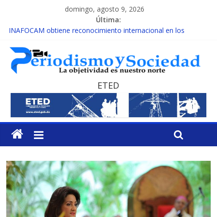
domingo, agosto 9, 2026
Última:
INAFOCAM obtiene reconocimiento internacional en los
Premios Latam Digital 2026
15 de febrero de cada año es Día Nacional de la lucha contra el
cáncer infantil
EL ENFOQUE UNILATERAL DE LA COALICIÓN
MESCyT y Universidad Albizu apoyarán rehabilitación de
ETED
reclusos
MESCyT presenta calendario de Consulta Nacional por la
Educación