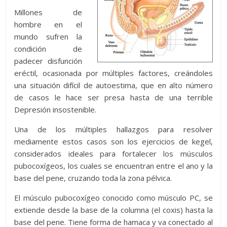
A
t
o
n
e
a
g
p
Millones de
p
o
g
m
e
ar
hombre en el
p
k
er
ti
mundo sufren la
r
condición de
padecer disfunción
eréctil, ocasionada por múltiples factores, creándoles
una situación difícil de autoestima, que en alto número
de casos le hace ser presa hasta de una terrible
Depresión insostenible.
Una de los múltiples hallazgos para resolver
mediamente estos casos son los ejercicios de kegel,
considerados ideales para fortalecer los músculos
pubocoxígeos, los cuales se encuentran entre el ano y la
base del pene, cruzando toda la zona pélvica.
El músculo pubocoxígeo conocido como músculo PC, se
extiende desde la base de la columna (el coxis) hasta la
base del pene. Tiene forma de hamaca y va conectado al