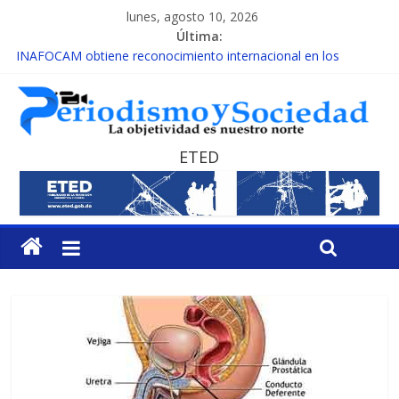
lunes, agosto 10, 2026
Última:
INAFOCAM obtiene reconocimiento internacional en los
Premios Latam Digital 2026
15 de febrero de cada año es Día Nacional de la lucha contra el
cáncer infantil
EL ENFOQUE UNILATERAL DE LA COALICIÓN
MESCyT y Universidad Albizu apoyarán rehabilitación de
ETED
reclusos
MESCyT presenta calendario de Consulta Nacional por la
Educación