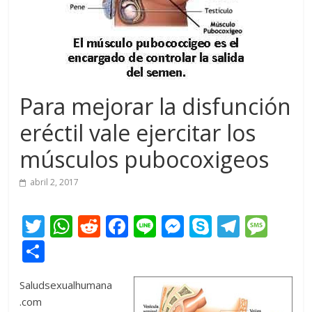
Para mejorar la disfunción
eréctil vale ejercitar los
músculos pubocoxigeos
abril 2, 2017
T
W
R
F
Li
M
S
T
M
w
h
e
ac
n
e
k
el
e
C
itt
at
d
e
e
ss
y
e
ss
o
Saludsexualhumana
er
s
di
b
e
p
gr
a
m
.com