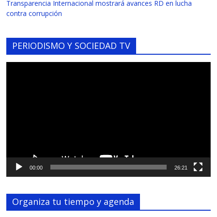
Transparencia Internacional mostrará avances RD en lucha
contra corrupción
PERIODISMO Y SOCIEDAD TV
Reproductor
de
vídeo
00:00
26:21
Organiza tu tiempo y agenda