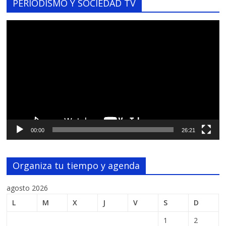
PERIODISMO Y SOCIEDAD TV
Reproductor
de
vídeo
00:00
26:21
Organiza tu tiempo y agenda
agosto 2026
L
M
X
J
V
S
D
1
2