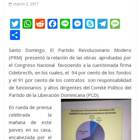
marzo 2, 2017
T
W
R
F
Li
M
S
T
M
w
h
e
ac
n
e
k
el
e
C
itt
at
d
e
e
ss
y
e
ss
o
Santo Domingo. El Partido Revolucionario Modero
er
s
di
b
e
p
gr
a
m
(PRM) presentó la relación de las obras aprobadas por
A
t
o
n
e
a
g
p
el Congreso Nacional favociendo a la cuestionada firma
p
o
g
m
e
ar
Odebrecth, en los cuales, el 94 por ciento de los fondos
y el 91 por ciento de los contratos son responsabilidad
p
k
er
ti
de funcionarios y altos dirigentes del Comité Político del
r
Partido de la Liberación Dominicana (PLD).
En rueda de prensa
celebrada la
mañana de este
jueves en su casa,
encabezada por el