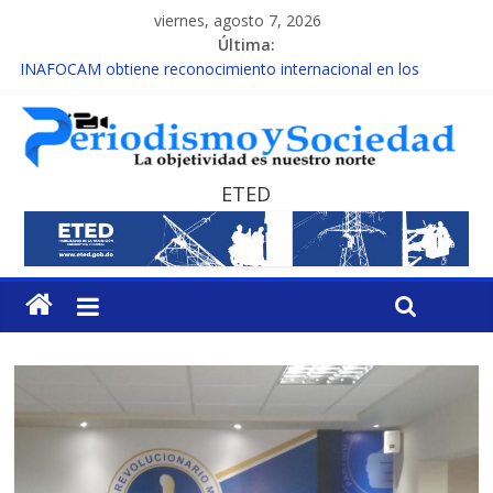
viernes, agosto 7, 2026
Última:
INAFOCAM obtiene reconocimiento internacional en los
Premios Latam Digital 2026
15 de febrero de cada año es Día Nacional de la lucha contra el
cáncer infantil
EL ENFOQUE UNILATERAL DE LA COALICIÓN
MESCyT y Universidad Albizu apoyarán rehabilitación de
ETED
reclusos
MESCyT presenta calendario de Consulta Nacional por la
Educación