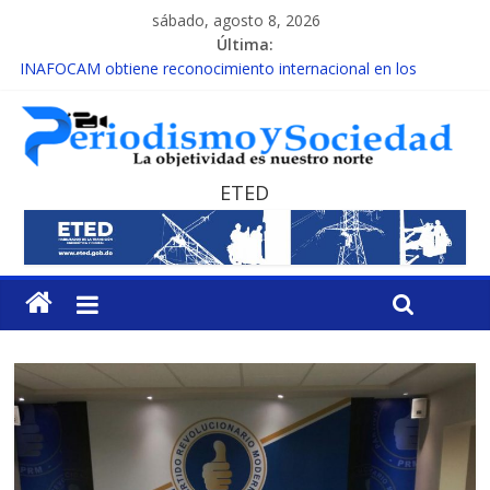
sábado, agosto 8, 2026
Última:
INAFOCAM obtiene reconocimiento internacional en los
Premios Latam Digital 2026
15 de febrero de cada año es Día Nacional de la lucha contra el
cáncer infantil
EL ENFOQUE UNILATERAL DE LA COALICIÓN
MESCyT y Universidad Albizu apoyarán rehabilitación de
ETED
reclusos
MESCyT presenta calendario de Consulta Nacional por la
Educación