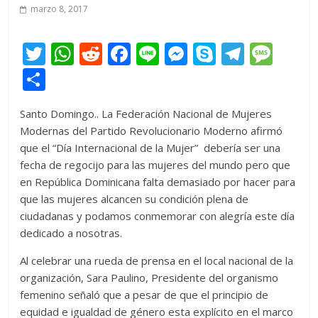
marzo 8, 2017
T
W
R
F
Li
M
S
T
M
w
h
e
ac
n
e
k
el
e
C
itt
at
d
e
e
ss
y
e
ss
o
Santo Domingo.. La Federación Nacional de Mujeres
er
s
di
b
e
p
gr
a
m
Modernas del Partido Revolucionario Moderno afirmó
A
t
o
n
e
a
g
p
que el “Día Internacional de la Mujer” debería ser una
p
o
g
m
e
ar
fecha de regocijo para las mujeres del mundo pero que
en República Dominicana falta demasiado por hacer para
p
k
er
ti
que las mujeres alcancen su condición plena de
r
ciudadanas y podamos conmemorar con alegría este día
dedicado a nosotras.
Al celebrar una rueda de prensa en el local nacional de la
organización, Sara Paulino, Presidente del organismo
femenino señaló que a pesar de que el principio de
equidad e igualdad de género esta explícito en el marco