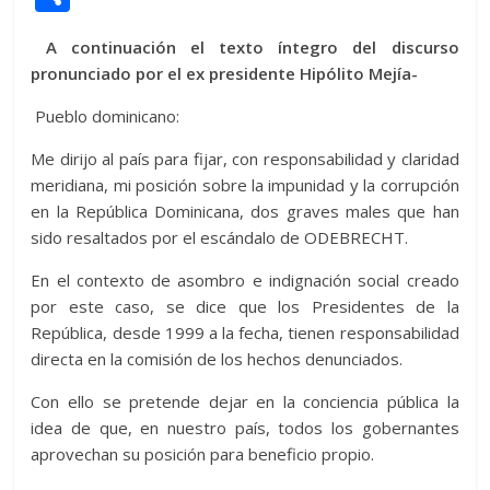
itt
at
d
e
e
ss
y
e
ss
o
A continuación el texto íntegro del discurso
er
s
di
b
e
p
gr
a
m
pronunciado por el ex presidente Hipólito Mejía-
A
t
o
n
e
a
g
p
Pueblo dominicano:
p
o
g
m
e
ar
p
k
er
ti
Me dirijo al país para fijar, con responsabilidad y claridad
meridiana, mi posición sobre la impunidad y la corrupción
r
en la República Dominicana, dos graves males que han
sido resaltados por el escándalo de ODEBRECHT.
En el contexto de asombro e indignación social creado
por este caso, se dice que los Presidentes de la
República, desde 1999 a la fecha, tienen responsabilidad
directa en la comisión de los hechos denunciados.
Con ello se pretende dejar en la conciencia pública la
idea de que, en nuestro país, todos los gobernantes
aprovechan su posición para beneficio propio.