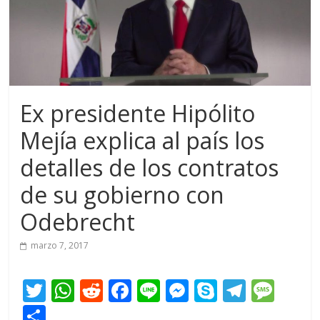
Ex presidente Hipólito
Mejía explica al país los
detalles de los contratos
de su gobierno con
Odebrecht
marzo 7, 2017
T
W
R
F
Li
M
S
T
M
w
h
e
ac
n
e
k
el
e
C