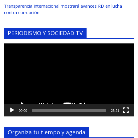
Transparencia Internacional mostrará avances RD en lucha
contra corrupción
PERIODISMO Y SOCIEDAD TV
Reproductor
de
vídeo
00:00
26:21
Organiza tu tiempo y agenda