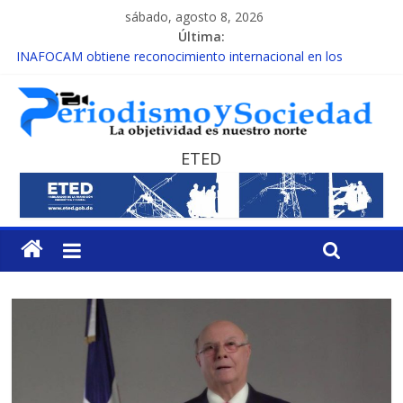
sábado, agosto 8, 2026
Última:
INAFOCAM obtiene reconocimiento internacional en los
Premios Latam Digital 2026
15 de febrero de cada año es Día Nacional de la lucha contra el
cáncer infantil
EL ENFOQUE UNILATERAL DE LA COALICIÓN
MESCyT y Universidad Albizu apoyarán rehabilitación de
ETED
reclusos
MESCyT presenta calendario de Consulta Nacional por la
Educación