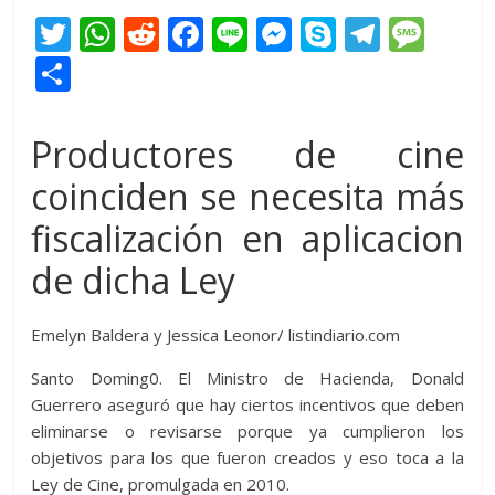
T
W
R
F
Li
M
S
T
M
w
h
e
ac
n
e
k
el
e
C
itt
at
d
e
e
ss
y
e
ss
o
er
s
di
b
e
p
gr
a
m
Productores de cine
A
t
o
n
e
a
g
p
coinciden se necesita más
p
o
g
m
e
ar
fiscalización en aplicacion
p
k
er
ti
de dicha Ley
r
Emelyn Baldera y Jessica Leonor/ listindiario.com
Santo Doming0. El Ministro de Hacienda, Donald
Guerrero aseguró que hay ciertos incentivos que deben
eliminarse o revisarse porque ya cumplieron los
objetivos para los que fueron creados y eso toca a la
Ley de Cine, promulgada en 2010.