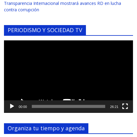
Transparencia Internacional mostrará avances RD en lucha
contra corrupción
PERIODISMO Y SOCIEDAD TV
Reproductor
de
vídeo
00:00
26:21
Organiza tu tiempo y agenda