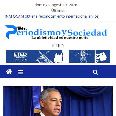
domingo, agosto 9, 2026
Última:
INAFOCAM obtiene reconocimiento internacional en los
Premios Latam Digital 2026
15 de febrero de cada año es Día Nacional de la lucha contra el
cáncer infantil
EL ENFOQUE UNILATERAL DE LA COALICIÓN
MESCyT y Universidad Albizu apoyarán rehabilitación de
ETED
reclusos
MESCyT presenta calendario de Consulta Nacional por la
Educación