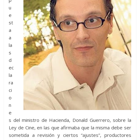
p
u
e
st
a
a
la
s
d
ec
la
ra
ci
o
n
e
s del ministro de Hacienda, Donald Guerrero, sobre la
Ley de Cine, en las que afirmaba que la misma debe ser
sometida a revisión y ciertos “ajustes”, productores