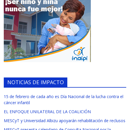
NOTICIAS DE IMPACTO
15 de febrero de cada año es Día Nacional de la lucha contra el
cáncer infantil
EL ENFOQUE UNILATERAL DE LA COALICIÓN
MESCyT y Universidad Albizu apoyarán rehabilitación de reclusos
MESCyT presenta calendario de Consulta Nacional por la