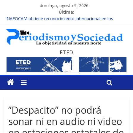
domingo, agosto 9, 2026
Última:
INAFOCAM obtiene reconocimiento internacional en los
Premios Latam Digital 2026
15 de febrero de cada año es Día Nacional de la lucha contra el
cáncer infantil
EL ENFOQUE UNILATERAL DE LA COALICIÓN
MESCyT y Universidad Albizu apoyarán rehabilitación de
ETED
reclusos
MESCyT presenta calendario de Consulta Nacional por la
Educación
”Despacito” no podrá
sonar ni en audio ni video
en estaciones estatales de