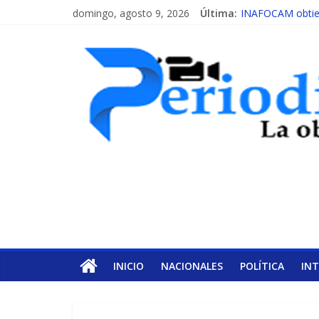
domingo, agosto 9, 2026
Última:
INAFOCAM obtien
15 de febrero de 
EL ENFOQUE UN
MESCyT y Univers
MESCyT presenta 
INICIO
NACIONALES
POLÍTICA
IN