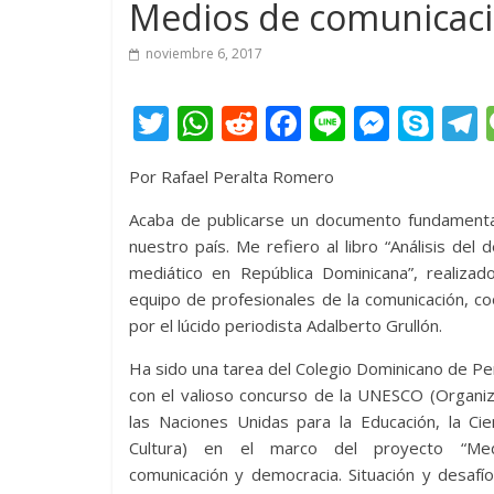
Medios de comunicaci
noviembre 6, 2017
T
W
R
F
Li
M
S
w
h
e
ac
n
e
k
e
Por Rafael Peralta Romero
itt
at
d
e
e
ss
y
er
s
di
b
e
p
Acaba de publicarse un documento fundamenta
nuestro país. Me refiero al libro “Análisis del d
A
t
o
n
e
mediático en República Dominicana”, realizad
p
o
g
equipo de profesionales de la comunicación, c
p
k
er
por el lúcido periodista Adalberto Grullón.
Ha sido una tarea del Colegio Dominicano de Pe
con el valioso concurso de la UNESCO (Organi
las Naciones Unidas para la Educación, la Cie
Cultura) en el marco del proyecto “Me
comunicación y democracia. Situación y desafí