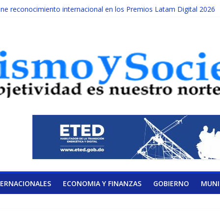
e reconocimiento internacional en los Premios Latam Digital 2026
cada año es Día Nacional de la lucha contra el cáncer infantil
ILATERAL DE LA COALICIÓN
idad Albizu apoyarán rehabilitación de reclusos
calendario de Consulta Nacional por la Educación
TERNACIONALES
ECONOMIA Y FINANZAS
GOBIERNO
MUNI