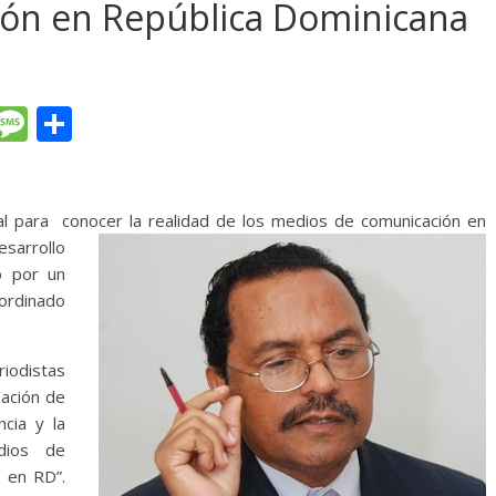
ón en República Dominicana
T
M
C
l
e
o
e
ss
m
gr
a
p
l para conocer la realidad de los medios
de comunicación en
esarrollo
a
g
ar
o por un
m
e
ti
oordinado
r
riodistas
zación de
ncia y la
dios de
o en RD”.