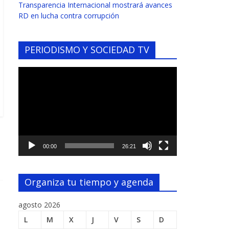
Transparencia Internacional mostrará avances
RD en lucha contra corrupción
PERIODISMO Y SOCIEDAD TV
Reproductor
de
vídeo
00:00
26:21
Organiza tu tiempo y agenda
agosto 2026
L
M
X
J
V
S
D