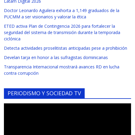
Latam Digital 2026
Doctor Leonardo Aguilera exhorta a 1,149 graduados de la
PUCMM a ser visionarios y valorar la ética
ETED activa Plan de Contingencia 2026 para fortalecer la
seguridad del sistema de transmisión durante la temporada
ciclónica
Detecta actividades proselitistas anticipadas pese a prohibición
Develan tarja en honor a las sufragistas dominicanas
Transparencia Internacional mostrará avances RD en lucha
contra corrupción
PERIODISMO Y SOCIEDAD TV
Reproductor
de
vídeo