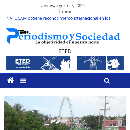
viernes, agosto 7, 2026
Última:
INAFOCAM obtiene reconocimiento internacional en los
Premios Latam Digital 2026
15 de febrero de cada año es Día Nacional de la lucha contra el
cáncer infantil
EL ENFOQUE UNILATERAL DE LA COALICIÓN
MESCyT y Universidad Albizu apoyarán rehabilitación de
ETED
reclusos
MESCyT presenta calendario de Consulta Nacional por la
Educación