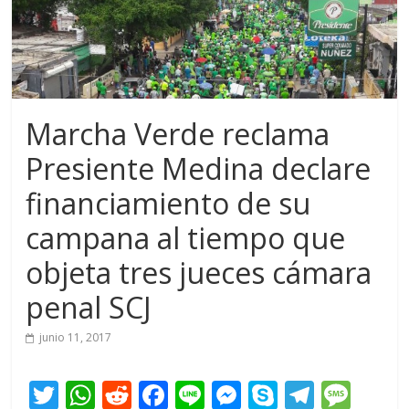
Marcha Verde reclama
Presiente Medina declare
financiamiento de su
campana al tiempo que
objeta tres jueces cámara
penal SCJ
junio 11, 2017
T
W
R
F
Li
M
S
T
M