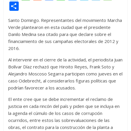
w
h
e
ac
n
e
k
el
e
C
itt
at
d
e
e
ss
y
e
ss
o
Santo Domingo. Representantes del movimiento Marcha
er
s
di
b
e
p
gr
a
m
Verde plantearon en esta ciudad que el presidente
A
t
o
n
e
a
g
p
Danilo Medina sea citado para que declare sobre el
p
o
g
m
e
ar
financiamiento de sus campañas electorales de 2012 y
2016.
p
k
er
ti
r
Al intervenir en el cierre de la actividad, el periodista Juan
Bolívar Díaz rechazó que Hiroito Reyes, Frank Soto y
Alejandro Moscoso Segarra participen como jueves en el
caso Odebrecht, al considerarlos figuras políticas que
podrían favorecer a los acusados.
El ente cree que se debe incrementar el reclamo de
justicia en cada rincón del país y piden que se incluya en
la agenda el cúmulo de los casos de corrupción
ocurridos, entre estos las sobrevaluaciones de las
obras, el contrato para la construcción de la planta a