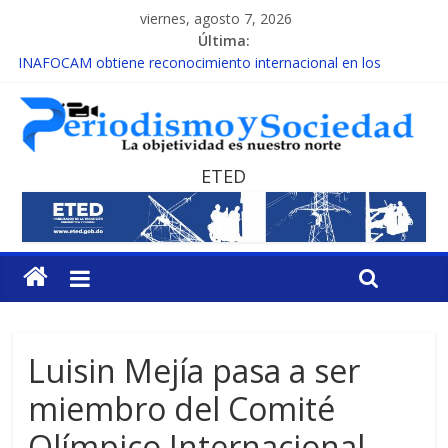
viernes, agosto 7, 2026
Última:
INAFOCAM obtiene reconocimiento internacional en los
Premios Latam Digital 2026
15 de febrero de cada año es Día Nacional de la lucha contra el
cáncer infantil
EL ENFOQUE UNILATERAL DE LA COALICIÓN
MESCyT y Universidad Albizu apoyarán rehabilitación de
ETED
reclusos
MESCyT presenta calendario de Consulta Nacional por la
Educación
Luisin Mejía pasa a ser
miembro del Comité
Olímpico Internacional,