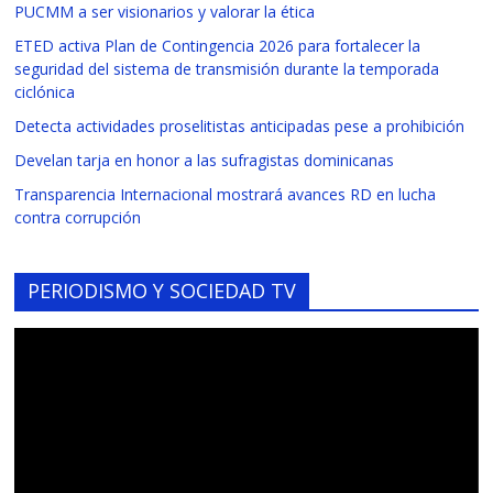
PUCMM a ser visionarios y valorar la ética
ETED activa Plan de Contingencia 2026 para fortalecer la
seguridad del sistema de transmisión durante la temporada
ciclónica
Detecta actividades proselitistas anticipadas pese a prohibición
Develan tarja en honor a las sufragistas dominicanas
Transparencia Internacional mostrará avances RD en lucha
contra corrupción
PERIODISMO Y SOCIEDAD TV
Reproductor
de
vídeo