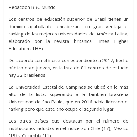
er
s
di
b
e
p
gr
a
m
Redacción BBC Mundo
A
t
o
n
e
a
g
p
Los centros de educación superior de Brasil tienen un
p
o
g
m
e
ar
dominio apabullante, encabezan con gran ventaja el
p
k
er
ti
ranking de las mejores universidades de América Latina,
elaborado por la revista británica Times Higher
r
Education (THE).
De acuerdo con el índice correspondiente a 2017, hecho
público este jueves, en la lista de 81 centros de estudio
hay 32 brasileños.
La Universidad Estatal de Campinas se ubicó en lo más
alto de la lista, superando a la también brasileña
Universidad de Sao Paulo, que en 2016 había liderado el
ranking pero que este año ocupa el segundo lugar.
Los otros países que destacan por el número de
instituciones incluidas en el índice son Chile (17), México
(13) y Colombia (11).