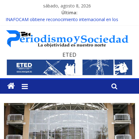
sábado, agosto 8, 2026
Última:
INAFOCAM obtiene reconocimiento internacional en los
Premios Latam Digital 2026
15 de febrero de cada año es Día Nacional de la lucha contra el
cáncer infantil
EL ENFOQUE UNILATERAL DE LA COALICIÓN
MESCyT y Universidad Albizu apoyarán rehabilitación de
ETED
reclusos
MESCyT presenta calendario de Consulta Nacional por la
Educación