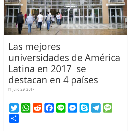
Las mejores
universidades de América
Latina en 2017 se
destacan en 4 países
julio 29, 2017
T
W
R
F
Li
M
S
T
M
w
h
e
ac
n
e
k
el
e
C
itt
at
d
e
e
ss
y
e
ss
o