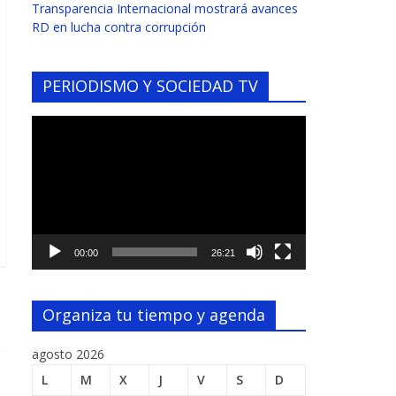
Transparencia Internacional mostrará avances
RD en lucha contra corrupción
PERIODISMO Y SOCIEDAD TV
Reproductor
de
vídeo
00:00
26:21
Organiza tu tiempo y agenda
agosto 2026
L
M
X
J
V
S
D