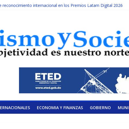
reconocimiento internacional en los Premios Latam Digital 2026
da año es Día Nacional de la lucha contra el cáncer infantil
ATERAL DE LA COALICIÓN
ad Albizu apoyarán rehabilitación de reclusos
alendario de Consulta Nacional por la Educación
TERNACIONALES
ECONOMIA Y FINANZAS
GOBIERNO
MUNI