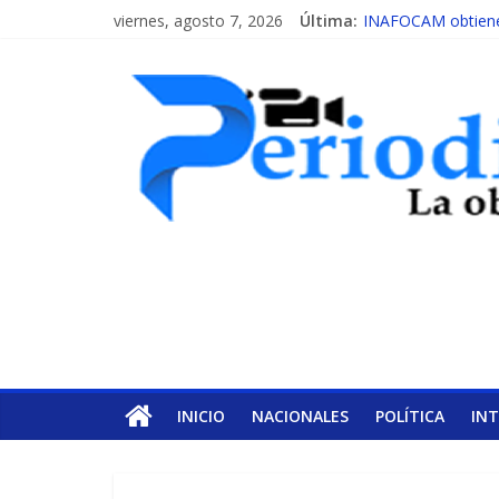
viernes, agosto 7, 2026
Última:
INAFOCAM obtiene 
15 de febrero de ca
EL ENFOQUE UNIL
MESCyT y Universid
MESCyT presenta c
INICIO
NACIONALES
POLÍTICA
IN