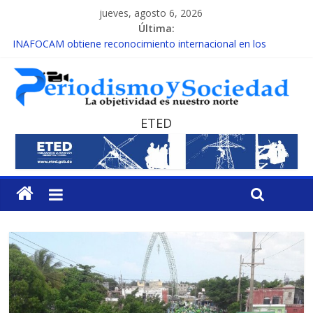
jueves, agosto 6, 2026
Última:
INAFOCAM obtiene reconocimiento internacional en los
Premios Latam Digital 2026
15 de febrero de cada año es Día Nacional de la lucha contra el
cáncer infantil
EL ENFOQUE UNILATERAL DE LA COALICIÓN
MESCyT y Universidad Albizu apoyarán rehabilitación de
ETED
reclusos
MESCyT presenta calendario de Consulta Nacional por la
Educación