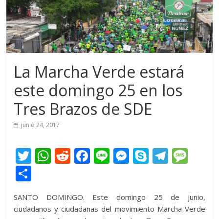
La Marcha Verde estará
este domingo 25 en los
Tres Brazos de SDE
junio 24, 2017
T
W
R
F
Li
M
S
T
M
w
h
e
ac
n
e
k
el
e
C
itt
at
d
e
e
ss
y
e
ss
o
SANTO DOMINGO. Este domingo 25 de junio,
er
s
di
b
e
p
gr
a
m
ciudadanos y ciudadanas del movimiento Marcha Verde
A
t
o
n
e
a
g