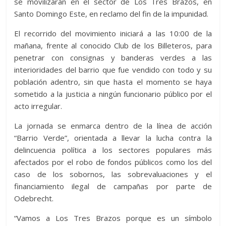
p
se movilizarán en el sector de Los Tres Brazos, en
p
o
g
m
e
ar
Santo Domingo Este, en reclamo del fin de la impunidad.
p
k
er
ti
El recorrido del movimiento iniciará a las 10:00 de la
r
mañana, frente al conocido Club de los Billeteros, para
penetrar con consignas y banderas verdes a las
interioridades del barrio que fue vendido con todo y su
población adentro, sin que hasta el momento se haya
sometido a la justicia a ningún funcionario público por el
acto irregular.
La jornada se enmarca dentro de la línea de acción
“Barrio Verde”, orientada a llevar la lucha contra la
delincuencia política a los sectores populares más
afectados por el robo de fondos públicos como los del
caso de los sobornos, las sobrevaluaciones y el
financiamiento ilegal de campañas por parte de
Odebrecht.
“Vamos a Los Tres Brazos porque es un símbolo