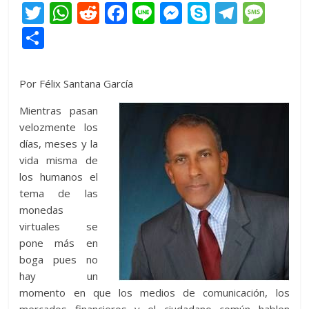
T
W
R
F
Li
M
S
T
M
w
h
e
ac
n
e
k
el
e
C
itt
at
d
e
e
ss
y
e
ss
o
er
s
di
b
e
p
gr
a
m
Por Félix Santana García
A
t
o
n
e
a
g
p
Mientras pasan
p
o
g
m
e
ar
velozmente los
p
k
er
ti
días, meses y la
vida misma de
r
los humanos el
tema de las
monedas
virtuales se
pone más en
boga pues no
hay un
momento en que los medios de comunicación, los
mercados financieros y el ciudadano común hablen