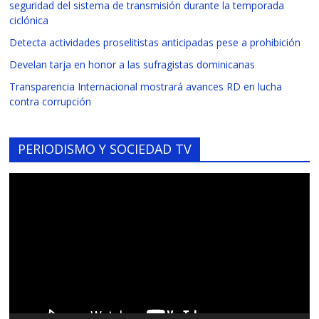
seguridad del sistema de transmisión durante la temporada
ciclónica
Detecta actividades proselitistas anticipadas pese a prohibición
Develan tarja en honor a las sufragistas dominicanas
Transparencia Internacional mostrará avances RD en lucha
contra corrupción
PERIODISMO Y SOCIEDAD TV
Reproductor
de
vídeo