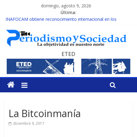
domingo, agosto 9, 2026
Última:
INAFOCAM obtiene reconocimiento internacional en los
Premios Latam Digital 2026
15 de febrero de cada año es Día Nacional de la lucha contra el
cáncer infantil
EL ENFOQUE UNILATERAL DE LA COALICIÓN
MESCyT y Universidad Albizu apoyarán rehabilitación de
ETED
reclusos
MESCyT presenta calendario de Consulta Nacional por la
Educación
La Bitcoinmanía
diciembre 9, 2017