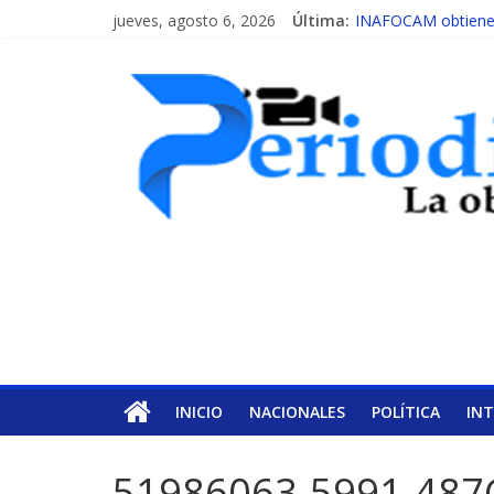
jueves, agosto 6, 2026
Última:
INAFOCAM obtiene r
15 de febrero de ca
EL ENFOQUE UNIL
MESCyT y Universid
MESCyT presenta ca
INICIO
NACIONALES
POLÍTICA
IN
51986063-5991-487