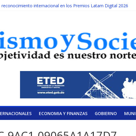
econocimiento internacional en los Premios Latam Digital 2026
da año es Día Nacional de la lucha contra el cáncer infantil
ATERAL DE LA COALICIÓN
ad Albizu apoyarán rehabilitación de reclusos
lendario de Consulta Nacional por la Educación
TERNACIONALES
ECONOMIA Y FINANZAS
GOBIERNO
MUNI
C-9AC1-09065A1A17D7