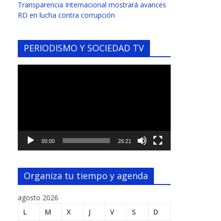
Transparencia Internacional mostrará avances
RD en lucha contra corrupción
PERIODISMO Y SOCIEDAD TV
Reproductor
de
vídeo
00:00
26:21
Organiza tu tiempo y agenda
agosto 2026
L
M
X
J
V
S
D