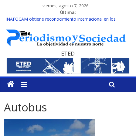
viernes, agosto 7, 2026
Última:
INAFOCAM obtiene reconocimiento internacional en los
Premios Latam Digital 2026
15 de febrero de cada año es Día Nacional de la lucha contra el
cáncer infantil
EL ENFOQUE UNILATERAL DE LA COALICIÓN
MESCyT y Universidad Albizu apoyarán rehabilitación de
ETED
reclusos
MESCyT presenta calendario de Consulta Nacional por la
Educación
Autobus