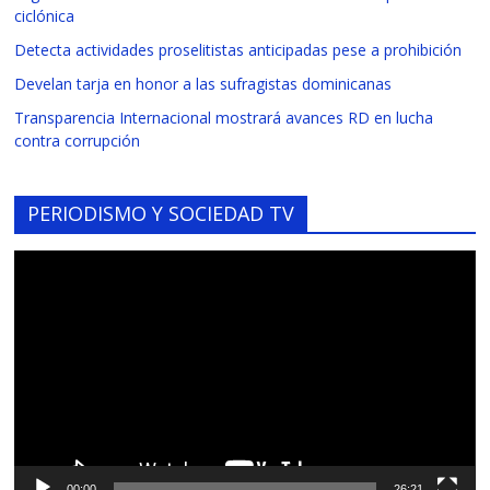
ciclónica
Detecta actividades proselitistas anticipadas pese a prohibición
Develan tarja en honor a las sufragistas dominicanas
Transparencia Internacional mostrará avances RD en lucha
contra corrupción
PERIODISMO Y SOCIEDAD TV
Reproductor
de
vídeo
00:00
26:21