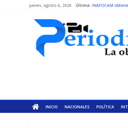
jueves, agosto 6, 2026
Última:
INAFOCAM obtiene r
15 de febrero de ca
EL ENFOQUE UNIL
MESCyT y Universid
MESCyT presenta ca
INICIO
NACIONALES
POLÍTICA
IN