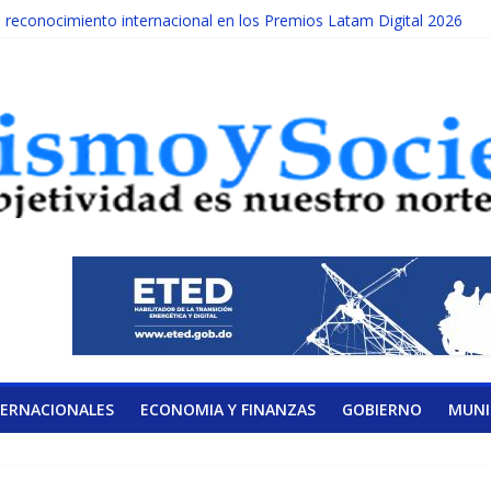
econocimiento internacional en los Premios Latam Digital 2026
da año es Día Nacional de la lucha contra el cáncer infantil
ATERAL DE LA COALICIÓN
ad Albizu apoyarán rehabilitación de reclusos
lendario de Consulta Nacional por la Educación
TERNACIONALES
ECONOMIA Y FINANZAS
GOBIERNO
MUNI