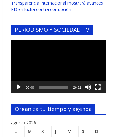
Transparencia Internacional mostrará avances
RD en lucha contra corrupción
PERIODISMO Y SOCIEDAD TV
Reproductor
de
vídeo
00:00
26:21
Organiza tu tiempo y agenda
agosto 2026
L
M
X
J
V
S
D