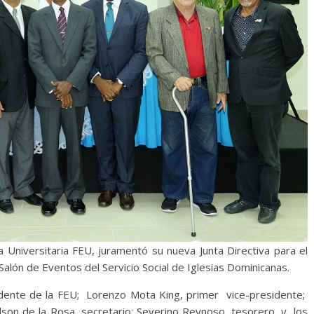
niversitaria FEU, juramentó su nueva Junta Directiva para el
alón de Eventos del Servicio Social de Iglesias Dominicanas.
idente de la FEU; Lorenzo Mota King, primer vice-presidente;
on de la Rosa, secretario; Severino Reynoso, tesorero, y los