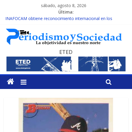
sábado, agosto 8, 2026
Última:
INAFOCAM obtiene reconocimiento internacional en los
Premios Latam Digital 2026
15 de febrero de cada año es Día Nacional de la lucha contra el
cáncer infantil
EL ENFOQUE UNILATERAL DE LA COALICIÓN
MESCyT y Universidad Albizu apoyarán rehabilitación de
ETED
reclusos
MESCyT presenta calendario de Consulta Nacional por la
Educación