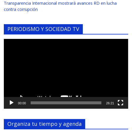
Transparencia Internacional mostrará avances RD en lucha
contra corrupción
PERIODISMO Y SOCIEDAD TV
Reproductor
de
vídeo
00:00
26:21
Organiza tu tiempo y agenda