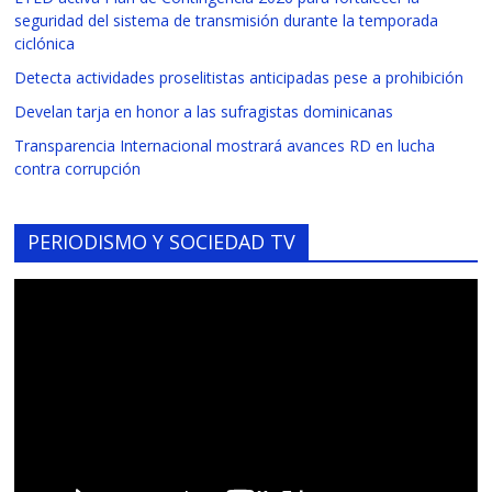
seguridad del sistema de transmisión durante la temporada
ciclónica
Detecta actividades proselitistas anticipadas pese a prohibición
Develan tarja en honor a las sufragistas dominicanas
Transparencia Internacional mostrará avances RD en lucha
contra corrupción
PERIODISMO Y SOCIEDAD TV
Reproductor
de
vídeo