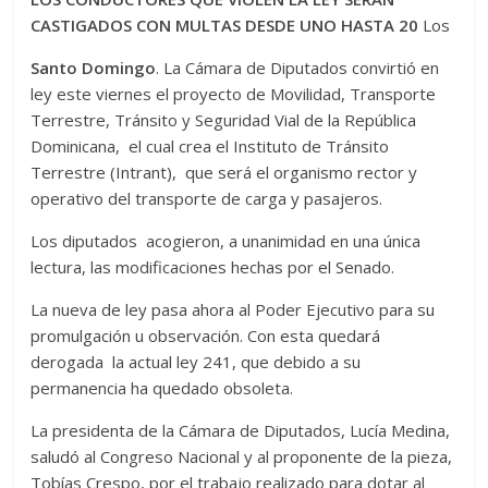
er
s
di
b
e
p
gr
a
m
CASTIGADOS CON MULTAS DESDE UNO HASTA 20
Los
A
t
o
n
e
a
g
p
Santo Domingo
. La Cámara de Diputados convirtió en
p
o
g
m
e
ar
ley este viernes el proyecto de Movilidad, Transporte
p
k
er
ti
Terrestre, Tránsito y Seguridad Vial de la República
r
Dominicana, el cual crea el Instituto de Tránsito
Terrestre (Intrant), que será el organismo rector y
operativo del transporte de carga y pasajeros.
Los diputados acogieron, a unanimidad en una única
lectura, las modificaciones hechas por el Senado.
La nueva de ley pasa ahora al Poder Ejecutivo para su
promulgación u observación. Con esta quedará
derogada la actual ley 241, que debido a su
permanencia ha quedado obsoleta.
La presidenta de la Cámara de Diputados, Lucía Medina,
saludó al Congreso Nacional y al proponente de la pieza,
Tobías Crespo, por el trabajo realizado para dotar al