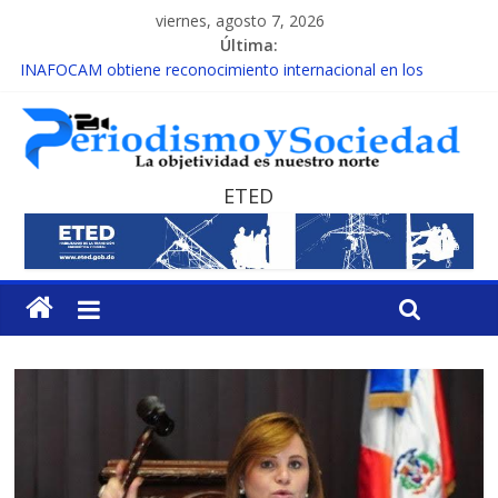
viernes, agosto 7, 2026
Última:
INAFOCAM obtiene reconocimiento internacional en los
Premios Latam Digital 2026
15 de febrero de cada año es Día Nacional de la lucha contra el
cáncer infantil
EL ENFOQUE UNILATERAL DE LA COALICIÓN
MESCyT y Universidad Albizu apoyarán rehabilitación de
ETED
reclusos
MESCyT presenta calendario de Consulta Nacional por la
Educación