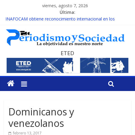
viernes, agosto 7, 2026
Última:
INAFOCAM obtiene reconocimiento internacional en los
Premios Latam Digital 2026
15 de febrero de cada año es Día Nacional de la lucha contra el
cáncer infantil
EL ENFOQUE UNILATERAL DE LA COALICIÓN
MESCyT y Universidad Albizu apoyarán rehabilitación de
ETED
reclusos
MESCyT presenta calendario de Consulta Nacional por la
Educación
Dominicanos y
venezolanos
febrero 13, 2017