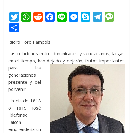
T
W
R
F
Li
M
S
T
M
w
h
e
ac
n
e
k
el
e
C
itt
at
d
e
e
ss
y
e
ss
o
Isidro Toro Pampols
er
s
di
b
e
p
gr
a
m
A
t
o
n
e
a
g
p
Las relaciones entre dominicanos y venezolanos, largas
en el tiempo, han dejado y dejarán, frutos importante
s
p
o
g
m
e
ar
para las
p
k
er
ti
generaciones
r
presente y del
porvenir.
Un día de 1818
o 1819 José
Ildefonso
Falcón
emprendería un