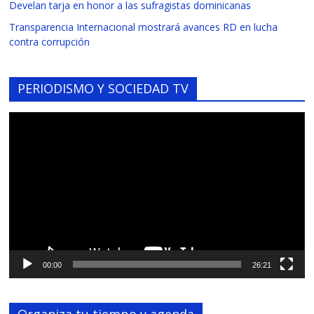
Develan tarja en honor a las sufragistas dominicanas
Transparencia Internacional mostrará avances RD en lucha
contra corrupción
PERIODISMO Y SOCIEDAD TV
Reproductor
de
vídeo
00:00
26:21
Organiza tu tiempo y agenda