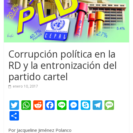
Corrupción política en la
RD y la entronización del
partido cartel
enero 10, 2017
T
W
R
F
Li
M
S
T
M
w
h
e
ac
n
e
k
el
e
C
itt
at
d
e
e
ss
y
e
ss
o
Por Jacqueline Jiménez Polanco