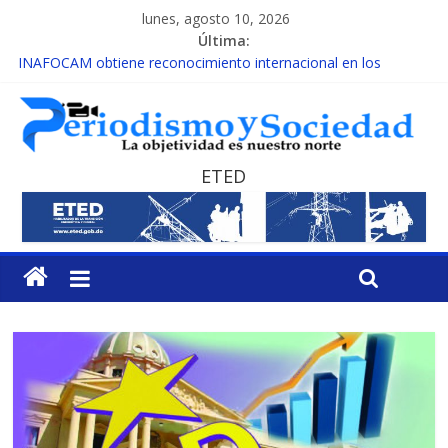
lunes, agosto 10, 2026
Última:
INAFOCAM obtiene reconocimiento internacional en los
Premios Latam Digital 2026
15 de febrero de cada año es Día Nacional de la lucha contra el
cáncer infantil
EL ENFOQUE UNILATERAL DE LA COALICIÓN
MESCyT y Universidad Albizu apoyarán rehabilitación de
ETED
reclusos
MESCyT presenta calendario de Consulta Nacional por la
Educación