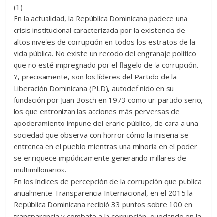
er
s
di
b
e
p
gr
a
m
(1)
A
t
o
n
e
a
g
p
En la actualidad, la República Dominicana padece una
p
o
g
m
e
ar
crisis institucional caracterizada por la existencia de
altos niveles de corrupción en todos los estratos de la
p
k
er
ti
vida pública. No existe un recodo del engranaje político
r
que no esté impregnado por el flagelo de la corrupción.
Y, precisamente, son los líderes del Partido de la
Liberación Dominicana (PLD), autodefinido en su
fundación por Juan Bosch en 1973 como un partido serio,
los que entronizan las acciones más perversas de
apoderamiento impune del erario público, de cara a una
sociedad que observa con horror cómo la miseria se
entronca en el pueblo mientras una minoría en el poder
se enriquece impúdicamente generando millares de
multimillonarios.
En los índices de percepción de la corrupción que publica
anualmente Transparencia Internacional, en el 2015 la
República Dominicana recibió 33 puntos sobre 100 en
transparencia y combate a la corrupción, quedando en la