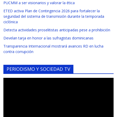
PUCMM a ser visionarios y valorar la ética
ETED activa Plan de Contingencia 2026 para fortalecer la
seguridad del sistema de transmisión durante la temporada
ciclónica
Detecta actividades proselitistas anticipadas pese a prohibición
Develan tarja en honor a las sufragistas dominicanas
Transparencia Internacional mostrará avances RD en lucha
contra corrupción
PERIODISMO Y SOCIEDAD TV
Reproductor
de
vídeo