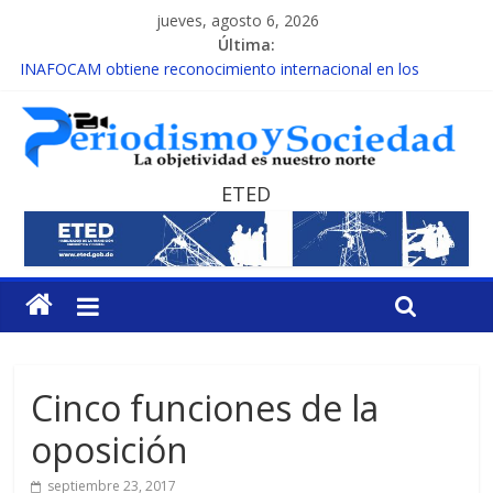
jueves, agosto 6, 2026
Última:
INAFOCAM obtiene reconocimiento internacional en los
Premios Latam Digital 2026
15 de febrero de cada año es Día Nacional de la lucha contra el
cáncer infantil
EL ENFOQUE UNILATERAL DE LA COALICIÓN
MESCyT y Universidad Albizu apoyarán rehabilitación de
ETED
reclusos
MESCyT presenta calendario de Consulta Nacional por la
Educación
Cinco funciones de la
oposición
septiembre 23, 2017