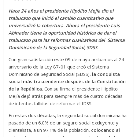
A
t
o
n
e
a
g
p
p
o
g
m
e
ar
Hace 24 años el presidente Hipólito Mejía dio el
trabucazo que inició el cambio cuantitativo que
p
k
er
ti
universalizó la cobertura. Ahora el presidente Luis
r
Abinader tiene la oportunidad histórica de dar el
trabucazo para las reformas cualitativas del Sistema
Dominicano de la Seguridad Social, SDSS.
Con gran satisfacción este 09 de mayo arribamos al 24
aniversario de la Ley 87-01 que creó el Sistema
Dominicano de Seguridad Social (SDSS),
la conquista
social más trascendente después de la Constitución
de la República.
Con su firma el presidente Hipólito
Mejía dejó atrás para siempre más de cuatro décadas
de intentos fallidos de reformar el IDSS.
En estas dos décadas, la seguridad social dominicana ha
pasado de un 6.0% de un seguro social excluyente y
clientelista, a un 97.1% de la población,
colocando al