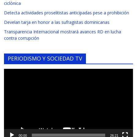
ciclónica
Detecta actividades proselitistas anticipadas pese a prohibición
Develan tarja en honor a las sufragistas dominicanas
Transparencia Internacional mostrará avances RD en lucha
contra corrupción
PERIODISMO Y SOCIEDAD TV
Reproductor
de
vídeo
00:00
26:21