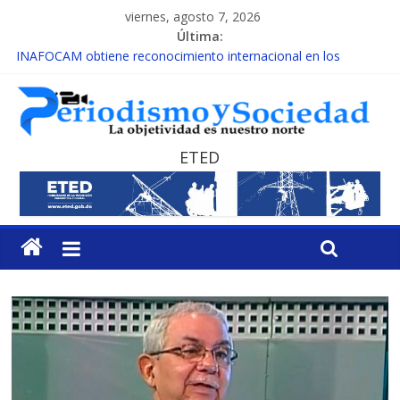
viernes, agosto 7, 2026
Última:
INAFOCAM obtiene reconocimiento internacional en los
Premios Latam Digital 2026
15 de febrero de cada año es Día Nacional de la lucha contra el
cáncer infantil
EL ENFOQUE UNILATERAL DE LA COALICIÓN
MESCyT y Universidad Albizu apoyarán rehabilitación de
ETED
reclusos
MESCyT presenta calendario de Consulta Nacional por la
Educación