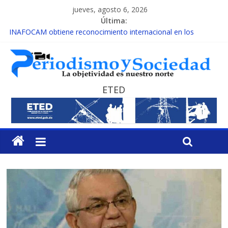
jueves, agosto 6, 2026
Última:
INAFOCAM obtiene reconocimiento internacional en los
Premios Latam Digital 2026
15 de febrero de cada año es Día Nacional de la lucha contra el
cáncer infantil
EL ENFOQUE UNILATERAL DE LA COALICIÓN
MESCyT y Universidad Albizu apoyarán rehabilitación de
ETED
reclusos
MESCyT presenta calendario de Consulta Nacional por la
Educación