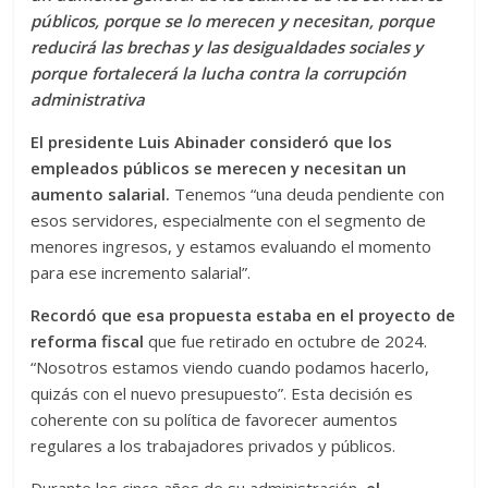
p
o
g
m
e
ar
públicos, porque se lo merecen y necesitan, porque
p
k
er
ti
reducirá las brechas y las desigualdades sociales y
r
porque fortalecerá la lucha contra la corrupción
administrativa
El presidente Luis Abinader consideró que los
empleados públicos se merecen y necesitan un
aumento salarial.
Tenemos “una deuda pendiente con
esos servidores, especialmente con el segmento de
menores ingresos, y estamos evaluando el momento
para ese incremento salarial”.
Recordó que esa propuesta estaba en el proyecto de
reforma fiscal
que fue retirado en octubre de 2024.
“Nosotros estamos viendo cuando podamos hacerlo,
quizás con el nuevo presupuesto”. Esta decisión es
coherente con su política de favorecer aumentos
regulares a los trabajadores privados y públicos.
Durante los cinco años de su administración,
el