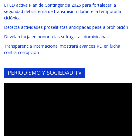
ETED activa Plan de Contingencia 2026 para fortalecer la
seguridad del sistema de transmisión durante la temporada
ciclónica
Detecta actividades proselitistas anticipadas pese a prohibición
Develan tarja en honor a las sufragistas dominicanas
Transparencia Internacional mostrará avances RD en lucha
contra corrupción
PERIODISMO Y SOCIEDAD TV
Reproductor
de
vídeo